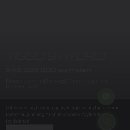
TIGGO 9 HYBRID
549 900 000 so'mdan
Premium toifadagi 7 o‘rinli gibrid
krossover
Ushbu veb-sayt sizning qulayligingiz va saytga osonroq
QO'NG'IROQ QILING
tashrif buyurishingiz uchun «cookie» fayllaridan
foydalanadi