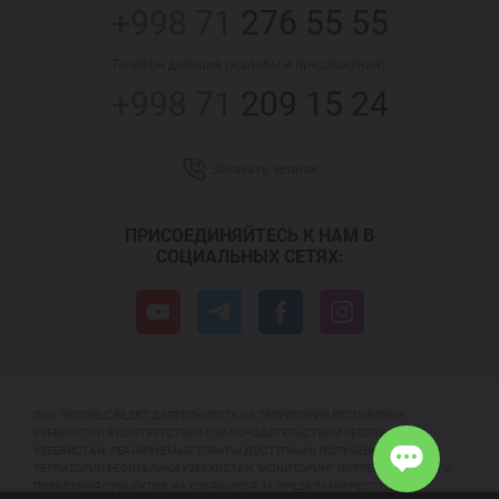
+998 71
276 55 55
Телефон доверия (жалобы и предложения):
+998 71
209 15 24
Заказать звонок
ПРИСОЕДИНЯЙТЕСЬ К НАМ В
СОЦИАЛЬНЫХ СЕТЯХ:
ООО "ROODELL" ВЕДЕТ ДЕЯТЕЛЬНОСТЬ НА ТЕРРИТОРИИ РЕСПУБЛИКИ
УЗБЕКИСТАН В СООТВЕТСТВИИ С ЗАКОНОДАТЕЛЬСТВОМ РЕСПУБЛИКИ
УЗБЕКИСТАН. РЕАЛИЗУЕМЫЕ ТОВАРЫ ДОСТУПНЫ К ПОЛУЧЕНИЮ НА
ТЕРРИТОРИИ РЕСПУБЛИКИ УЗБЕКИСТАН. МОНИТОРИНГ ПОТРЕБИТЕЛЬСКОГО
ПОВЕДЕНИЯ СУБЪЕКТОВ, НАХОДЯЩИХСЯ ЗА ПРЕДЕЛАМИ РЕСПУБЛИКИ