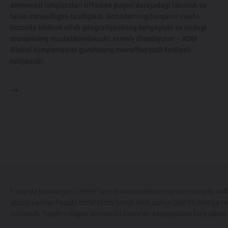
avtomobil ishqibozlari o‘rtasida yuqori darajadagi ishonch va
talab mavjudligini tasdiqladi. Sotuvlarning barqaror o‘sishi,
bozorda ishtirok etish geografiyasining kengayishi va undagi
mavqeining mustahkamlanishi, rasmiy distribyutor – ADM
Global kompaniyalar guruhining muvaffaqiyatli faoliyati
natijasidir.
* Saytda joylashgan CHERY brendi mahsulotlarining narxi haqida ma'l
aktual narxlar haqida batafsil ma'lumot olish uchun CHERY dileriga m
oshiriladi. Taqdim etilgan avtomobil tasvirlari xaqiqiysidan farq qilish