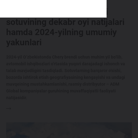
Chery brendi avtomobillari
sotuvining dekabr oyi natijalari
hamda 2024-yilning umumiy
yakunlari
2024-yil O‘zbekistonda Chery brendi uchun muhim yil bo‘lib,
avtomobil ishqibozlari o‘rtasida yuqori darajadagi ishonch va
talab mavjudligini tasdiqladi. Sotuvlarning barqaror o‘sishi,
bozorda ishtirok etish geografiyasining kengayishi va undagi
mavqeining mustahkamlanishi, rasmiy distribyutor – ADM
Global kompaniyalar guruhining muvaffaqiyatli faoliyati
natijasidir.