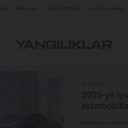
ARGA
CHERY OLAMI
SAVDO STATISTIKASI
KAFOLAT BILAN GBU
XARIDORLARGA
XARIDORLARGA
MODELLAR
YANGILIKLAR
04.07.2025
2025-yil iy
avtomobilla
2025-yil iyun oyi O'zbekist