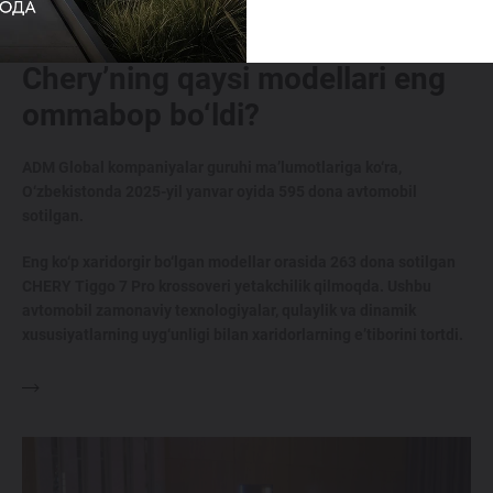
2025-yil yanvar oyida
Chery’ning qaysi modellari eng
ommabop bo‘ldi?
ADM Global kompaniyalar guruhi ma’lumotlariga ko‘ra,
O‘zbekistonda 2025-yil yanvar oyida 595 dona avtomobil
sotilgan.
Eng ko‘p xaridorgir bo‘lgan modellar orasida 263 dona sotilgan
CHERY Tiggo 7 Pro krossoveri yetakchilik qilmoqda. Ushbu
avtomobil zamonaviy texnologiyalar, qulaylik va dinamik
xususiyatlarning uyg‘unligi bilan xaridorlarning e’tiborini tortdi.