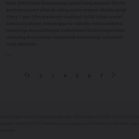
bilan ADM Global kompaniyalar guruhi keng miqyosli dilerlik
konferensiyasini o‘tkazdi, uning asosiy voqeasi sifatida yangi
Chery Tiggo 2 Pro krossoveri taqdimoti bo‘ldi. Ushbu model
zamonaviy dizayn, texnologiya va mahalliy avtohavaskorlar
talablariga moslashtirilgan funksiyalarni birlashtirgan holda
ommabop krossoverlar segmentida bestsellerga aylanishni
va’da qilmoqda.
1
2
3
4
5
6
7
umot faqat axborot xususiyatiga ega. Ko'rsatilgan narxlar CHERY dilerlar
urojaat qiling. CHERY brendining har qanday mahsulotini sotib olish yak
i mumkin.