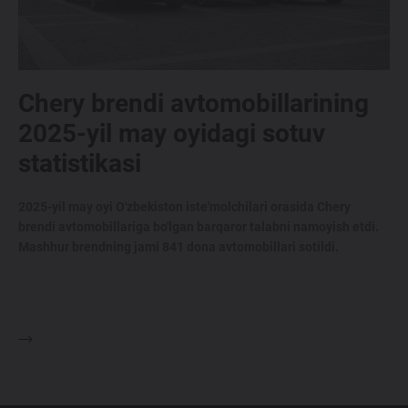
Maxsus takliflar
Test drive uchun ro‘yxatdan o'tish
Dillerni topish
Chery brendi avtomobillarining
2025-yil may oyidagi sotuv
statistikasi
2025-yil may oyi O'zbekiston iste'molchilari orasida Chery
brendi avtomobillariga bo'lgan barqaror talabni namoyish etdi.
Mashhur brendning jami 841 dona avtomobillari sotildi.