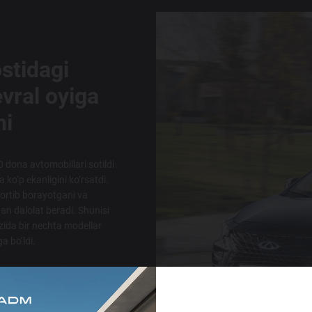
stidagi
evral oyiga
hi
 dona avtomobillari sotildi
a ko‘p ekanligini ko‘rsatdi.
 ortib borayotgani va
an dalolat beradi. Shunisi
‘zida bir nechta modellar
a bo‘ldi.