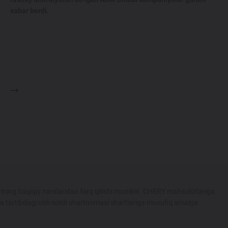
xabar berdi.
ining haqiqiy narxlaridan farq qilishi mumkin. CHERY mahsulotlariga
ka tartibdagi oldi-sotdi shartnomasi shartlariga muvofiq amalga