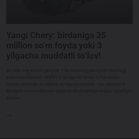
Yangi Chery: birdaniga 25
million so’m foyda yoki 3
yilgacha muddatli to‘lov!
Ba’zida eng yaxshi yangilik — bu narxning pasayishi haqidagi
xabar hisoblanadi. CHERY C-sinfga oid Arrizo 6 Pro sedan
narxini salmoqli 25 million so‘mga pasaytirdi — bu avtomobil
byudjeti matematikasini qayta ko‘rib chiqishga majbur qiladigan
qadam.