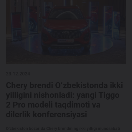
23.12.2024
Chery brendi O‘zbekistonda ikki
yilligini nishonladi: yangi Tiggo
2 Pro modeli taqdimoti va
dilerlik konferensiyasi
O‘zbekiston bozorida Chery brendining ikki yilligi munosabati