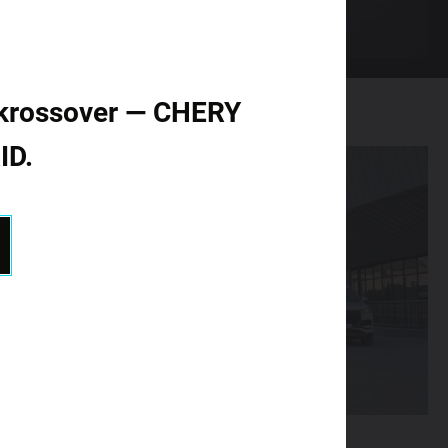
id krossover — CHERY
ID.
07.01.2025