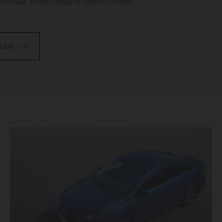
obillari sotilishi barqaror o'sishni ko'rsatdi.
LISH