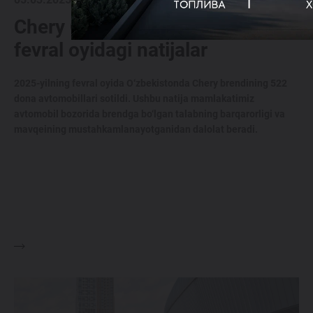
Chery O‘zbekistonda: 2025-yil
fevral oyidagi natijalar
2025-yilning fevral oyida O‘zbekistonda Chery brendining 522
dona avtomobillari sotildi. Ushbu natija mamlakatimiz
avtomobil bozorida brendga bo‘lgan talabning barqarorligi va
mavqeining mustahkamlanayotganidan dalolat beradi.