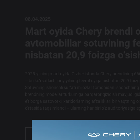
08.04.2025
Mart oyida Chery brendi o
avtomobillar sotuvining f
nisbatan 20,9 foizga o‘sis
2025-yilning mart oyida O‘zbekistonda Chery brendining 660
– bu ko‘rsatkich joriy yilning fevral oyiga nisbatan 20,9 foizg
Sotuvning ishonchli sur’ati mijozlar tomonidan ishonchning
brendning modellar turkumiga barqaror qiziqish mavjudligid
e’tiborga sazovorki, xaridorlarning afzalliklari bir vaqtning o
o‘rtasida taqsimlandi – ularning har biri o‘z auditoriyasiga eg
BATAFSIL MA'LUMOT OLISH