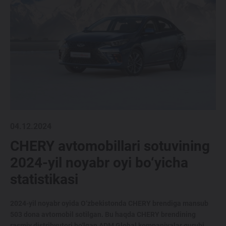
04.12.2024
CHERY avtomobillari sotuvining
2024-yil noyabr oyi bo‘yicha
statistikasi
2024-yil noyabr oyida O‘zbekistonda CHERY brendiga mansub
503 dona avtomobil sotilgan. Bu haqda CHERY brendining
rasmiy distribyutori bo‘lgan ADM Global kompaniyalar guruhi