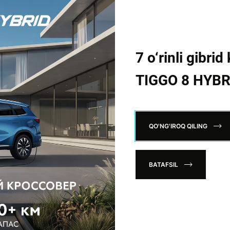
7 o‘rinli gibr
TIGGO 8 HYBR
QO'NG'IROQ QILING
BATAFSIL
04.02.2025