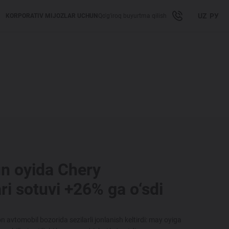
UZ
РУ
KORPORATIV MIJOZLAR UCHUN
Qo'g'iroq buyurtma qilish
un oyida Chery
ri sotuvi +26% ga o‘sdi
on avtomobil bozorida sezilarli jonlanish keltirdi: may oyiga