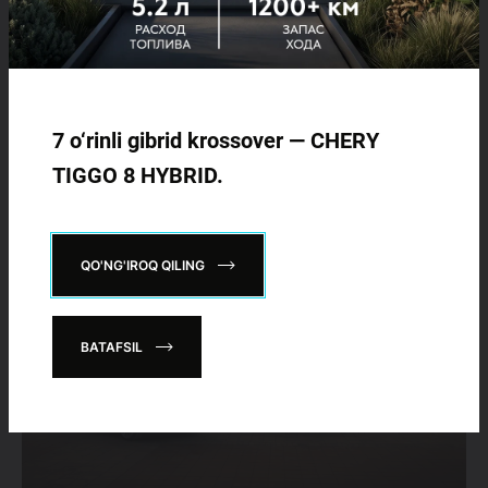
08.08.2024
CHERYavtomobilini O'zbekistondagi rasmiy
dilerlardan sotib olishning ahamiyati
7 o‘rinli gibrid krossover — CHERY
TIGGO 8 HYBRID.
QO'NG'IROQ QILING
BATAFSIL