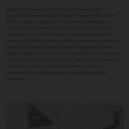
Barqaror rivojlanishga intilayotgan zamonaviy dunyo
sharoitlarida Chery ekologik, ijtimoiy va korporativ boshqaruv
(ESG) sohalari strategiyalarini faol amalga oshirmoqda. U
ekologik toza va kam uglerodli yechimlarni ishlab chiqishga
qaratilgan. Chery davriy iqtisodiyot namunasini namoyish
etmoqda va ishlab chiqarish, yetkazib berish, sotuv, foydalanish
va qayta ishlash kabi sohalarda sezilarli yutuqlarga erishdi.
Mazkur holatlar 2023-yil uchun ESG hisobotida o‘z aksini topdi.
Xususan, kompaniya avtomobillarini utilizatsiya qilish darajasi
95 foizdan oshdi, bu uning ushbu tamoyillar va davriy
iqtisodiyotdagi yutuqlarga yuqori darajadagi sodiqligini
ta’kidlaydi.