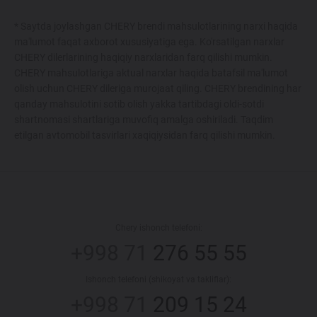
* Saytda joylashgan CHERY brendi mahsulotlarining narxi haqida
ma'lumot faqat axborot xususiyatiga ega. Ko'rsatilgan narxlar
CHERY dilerlarining haqiqiy narxlaridan farq qilishi mumkin.
CHERY mahsulotlariga aktual narxlar haqida batafsil ma'lumot
olish uchun CHERY dileriga murojaat qiling. CHERY brendining har
qanday mahsulotini sotib olish yakka tartibdagi oldi-sotdi
shartnomasi shartlariga muvofiq amalga oshiriladi. Taqdim
etilgan avtomobil tasvirlari xaqiqiysidan farq qilishi mumkin.
Chery ishonch telefoni:
+998 71
276 55 55
Ishonch telefoni (shikoyat va takliflar):
+998 71
209 15 24