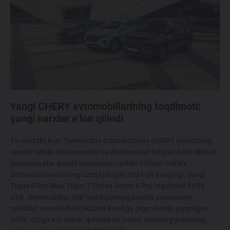
Yangi CHERY avtomobillarining taqdimoti:
yangi narxlar e’lon qilindi
12-sentabr kuni Toshkentda O‘zbekistonda CHERY brendining
rasmiy ishlab chiqaruvchisi va distribyutori bo‘lgan ADM Global
kompaniyalar guruhi tomonidan tashkil etilgan CHERY
avtomobil brendining uzoq kutilgan 2024-yil yangiligi: yangi
Tiggo 8 Pro Max, Tiggo 7 Pro va Arrizo 6 Pro taqdimoti bo‘lib
o‘tdi. Avtomobillar iste’molchilarning barcha zamonaviy
talablari va xohish-istaklarini hisobga olgan holda yaratilgan
bo‘lib, o‘ziga xos uslub, qulaylik va yuqori texnologiyalarning