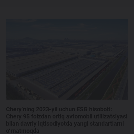
Maxsus takliflar
Test drive uchun ro‘yxatdan o'tish
Dillerni topish
Chery’ning 2023-yil uchun ESG hisoboti:
Chery 95 foizdan ortiq avtomobil utilizatsiyasi
bilan davriy iqtisodiyotda yangi standartlarni
o‘rnatmoqda