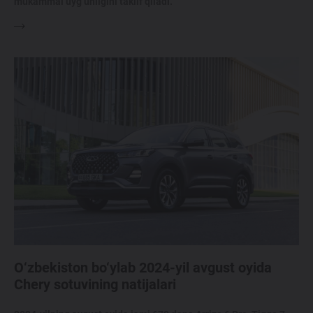
mukammal uyg‘unligini taklif qiladi.
O‘zbekiston bo‘ylab 2024-yil avgust oyida
Chery sotuvining natijalari