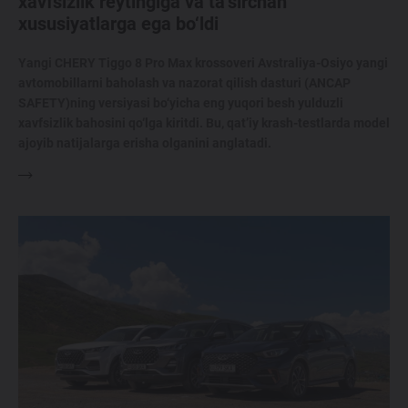
xavfsizlik reytingiga va ta’sirchan
xususiyatlarga ega bo‘ldi
Yangi CHERY Tiggo 8 Pro Max krossoveri Avstraliya-Osiyo yangi
avtomobillarni baholash va nazorat qilish dasturi (ANCAP
SAFETY)ning versiyasi bo‘yicha eng yuqori besh yulduzli
xavfsizlik bahosini qo‘lga kiritdi. Bu, qat’iy krash-testlarda model
ajoyib natijalarga erisha olganini anglatadi.