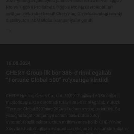
2024-yilning avgust oyida jami 679 dona Arrizo 6 Pro, Tiggo 7
Pro va Tiggo 8 Pro hamda Tiggo 8 Pro Max avtomobillari
sotilgan, deb xabar beradi Chery’ning O‘zbekistondagi rasmiy
distribyutori, ADM Global kompaniyalar guruhi.
16.08.2024
CHERY Group ilk bor 385-o‘rinni egallab
“Fortune Global 500” ro‘yxatiga kiritildi
CHERY Holding Group Co., Ltd. 39,0917 milliard AQSh dollari
miqdoridagi ulkan daromadi tufayli 385-o‘rinni egallab, nufuzli
“Fortune Global 500”ning 2024-yil uchun reytingiga kiritildi. Bu
yutuq nafaqat kompaniya uchun, balki butun Xitoy
avtomobilsozlik sektori uchun muhim voqea bo‘lib, CHERY’ning
Xitoyda ishlab chiqilgan avtomobillar eksportchisi sifatida xalqaro