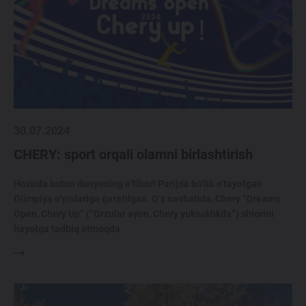
30.07.2024
CHERY: sport orqali olamni birlashtirish
Hozirda butun dunyoning e’tibori Parijda bo‘lib o‘tayotgan
Olimpiya o‘yinlariga qaratilgan. O‘z navbatida, Chery “Dreams
Open, Chery Up” (“Orzular ayon, Chery yuksaklikda”) shiorini
hayotga tadbiq etmoqda