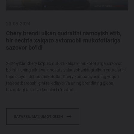
214 900 000 SO'MDAN
TIGGO 7 LIFE
23.09.2024
274 900 000 SO'MDAN
Chery brendi ulkan qudratini namoyish etib,
bir nechta xalqaro avtomobil mukofotlariga
sazovor bo‘ldi
TIGGO 7 PRO
319 900 000 SO'MDAN
2024-yilda Chery ko‘plab nufuzli xalqaro mukofotlarga sazovor
bo‘lishi, uning sifat va innovatsiyalar sohasidagi ulkan yutuqlarini
tasdiqlaydi. Ushbu mukofotlar Chery kompaniyasining yuqori
TIGGO 8 PRO
raqobatbardoshligini ta’kidlaydi va uning brendining global
339 900 000 SO'M
bozordagi ta’siri va kuchini ko‘rsatadi.
TIGGO 8 PRO
MAX
420 900 000 SO'M
BATAFSIL MA'LUMOT OLISH