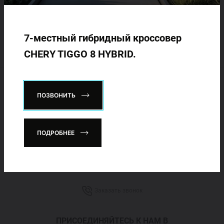
осуществляется в соответствии с условиями
Спецпредложения
индивидуального договора купли-продажи. Представленные
Запись на тест-драйв
изображения автомобиля могут отличаться от
7-местный гибридный кроссовер
реализуемого.
Найти дилера
CHERY TIGGO 8 HYBRID.
ПОЗВОНИТЬ
Горячая линия Chery:
+998 71
276 55 55
ПОДРОБНЕЕ
Телефон доверия (жалобы и предложения):
+998 71
209 15 24
Заказать звонок
ПРИСОЕДИНЯЙТЕСЬ К НАМ В