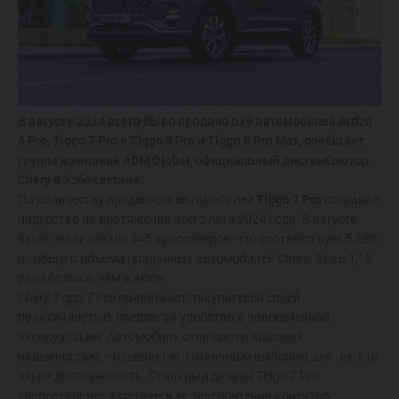
ОТ 214 900 000 СУМ
TIGGO 7 LIFE
ОТ 274 900 000 СУМ
В августе 2024 всего было продано 679 автомобилей Arrizo
6 Pro, Tiggo 7 Pro и Tiggo 8 Pro и Tiggo 8 Pro Max, сообщает
TIGGO 7 PRO
группа компаний ADM Global, официальный дистрибьютор
ОТ 319 900 000 СУМ
Chery в Узбекистане.
По количеству проданных автомобилей
Tiggo 7 Pro
сохранял
лидерство на протяжении всего лета 2024 года. В августе
TIGGO 8 PRO
было реализовано 345 кроссоверов, что соответствует 50,8%
от общего объема проданных автомобилей Chery. Это в 1,18
339 900 000 СУМ
раза больше, чем в июле.
Chery Tiggo 7 Pro привлекает покупателей своей
TIGGO 8 PRO
MAX
практичностью, предлагая удобство в повседневной
эксплуатации. Автомобиль отличается высокой
420 900 000 СУМ
надежностью, что делает его отличным выбором для тех, кто
ценит долговечность. Стильный дизайн Tiggo 7 Pro
удовлетворяет эстетические предпочтения клиентов,