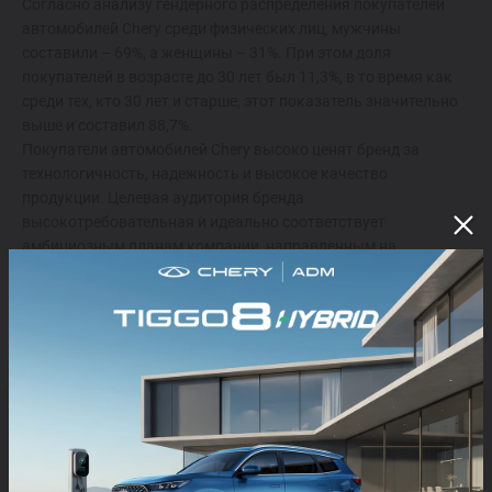
Согласно анализу гендерного распределения покупателей
автомобилей Chery среди физических лиц, мужчины
составили – 69%, а женщины – 31%. При этом доля
покупателей в возрасте до 30 лет был 11,3%, в то время как
среди тех, кто 30 лет и старше, этот показатель значительно
выше и составил 88,7%.
Покупатели автомобилей Chery высоко ценят бренд за
технологичность, надежность и высокое качество
продукции. Целевая аудитория бренда
высокотребовательная и идеально соответствует
амбициозным планам компании, направленным на
укрепление ее позиций в премиальном сегменте
автомобильного рынка.
ЧИТАЙТЕ ТАКЖЕ