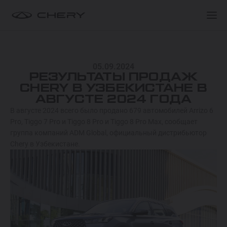
ПОКУПАТЕЛЯМ
ПОКУПАТЕЛЯМ
МОДЕЛИ
05.09.2024
ПОКУПАТЕЛЯМ
О БРЕНДЕ
РЕЗУЛЬТАТЫ ПРОДАЖ
TIGGO 9 HYBRID
CHERY В УЗБЕКИСТАНЕ В
ОТ 549 900 000 СУМ
АВГУСТЕ 2024 ГОДА
СЕРВИС
КЛУБ ВЛАДЕЛЬЦЕВ
В августе 2024 всего было продано 679 автомобилей Arrizo 6
Pro, Tiggo 7 Pro и Tiggo 8 Pro и Tiggo 8 Pro Max, сообщает
TIGGO 8 HYBRID
группа компаний ADM Global, официальный дистрибьютор
Спецпредложения
Спецпредложения
ОТ 374 900 000 СУМ
Chery в Узбекистане.
Запись на тест-драйв
Запись на тест-драйв
ARRIZO 8 HYBRID
Найти дилера
Найти дилера
ОТ 344 900 000 СУМ
ARRIZO 6 PRO