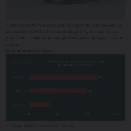
ОТ 214 900 000 СУМ
TIGGO 7 LIFE
По итогам ноября 2024 года в Узбекистане реализовано 503
ОТ 274 900 000 СУМ
автомобиля CHERY. Об этом сообщает группа компаний
ADM Global — официальный дистрибьютор бренда CHERY в
стране.
TIGGO 7 PRO
Модели-лидеры продаж
ОТ 319 900 000 СУМ
TIGGO 8 PRO
339 900 000 СУМ
TIGGO 8 PRO
MAX
420 900 000 СУМ
1. Седан Arrizo 6 Pro 2024 (С-класс)