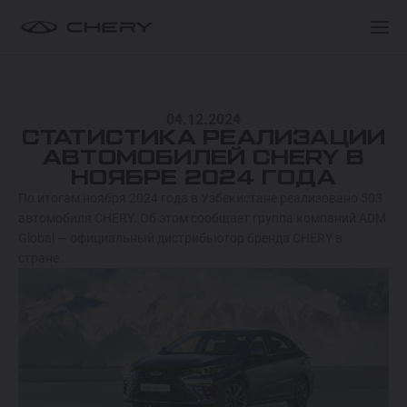
ПОКУПАТЕЛЯМ
ПОКУПАТЕЛЯМ
МОДЕЛИ
04.12.2024
ПОКУПАТЕЛЯМ
О БРЕНДЕ
СТАТИСТИКА РЕАЛИЗАЦИИ
TIGGO 9 HYBRID
АВТОМОБИЛЕЙ CHERY В
ОТ 549 900 000 СУМ
НОЯБРЕ 2024 ГОДА
СЕРВИС
КЛУБ ВЛАДЕЛЬЦЕВ
По итогам ноября 2024 года в Узбекистане реализовано 503
автомобиля CHERY. Об этом сообщает группа компаний ADM
TIGGO 8 HYBRID
Global — официальный дистрибьютор бренда CHERY в
Спецпредложения
Спецпредложения
ОТ 374 900 000 СУМ
стране.
Запись на тест-драйв
Запись на тест-драйв
ARRIZO 8 HYBRID
Найти дилера
Найти дилера
ОТ 344 900 000 СУМ
ARRIZO 6 PRO