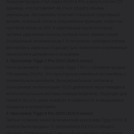
Лидером продаж стал седан Arrizo 6 Pro, с результатом 232
Спецпредложения
единицы, что составляет 46,1% от общего объема
реализации. Автомобиль сочетает стильный спортивный
Запись на тест-драйв
дизайн, кожаный салон и современные функции, такие как
Найти дилера
круговой обзор на 360° и адаптивный круиз-контроль
система удержания полосы, полный пакет зимних опций.
Оснащённый экономичным 1.5-литровым турбодвигателем,
автомобиль идеально подходит для любителей современных
технологий и динамичного вождения.
2. Кроссовер Tiggo 7 Pro 2024 (SUV-C класс)
На втором месте — кроссовер Tiggo 7 Pro, с объемом продаж
199 единиц (39,6%). Это просторный семейный автомобиль с
премиальным дизайном, функциональным салоном и
оснащением, включающим 10,25-дюймовую мультимедиа и
интеллектуальные системы помощи водителю. Подходит для
семей и тех, кто ценит комфорт и надёжность в ежедневных
поездках и путешествиях.
3. Кроссовер Tiggo 8 Pro 2024 (SUV-D класс)
Третью позицию занял флагманский кроссовер Tiggo 8 Pro. В
ноябре было продано 72 автомобиля (14,3% от общего
объема). Премиальный 7-местный автомобиль отличается