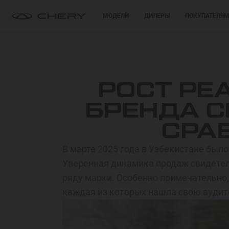
МОДЕЛИ
ДИЛЕРЫ
ПОКУПАТЕЛЯ
ПОКУПАТЕЛЯМ
О БРЕНДЕ
TIGGO 9 HYBRID
РОСТ РЕ
ОТ 549 900 000 СУМ
СЕРВИС
КЛУБ ВЛАДЕЛЬЦЕВ
БРЕНДА C
СРА
TIGGO 8 HYBRID
Спецпредложения
Спецпредложения
ОТ 374 900 000 СУМ
В марте 2025 года в Узбекистане было
Запись на тест-драйв
Запись на тест-драйв
Уверенная динамика продаж свидетел
ARRIZO 8 HYBRID
ряду марки. Особенно примечательно
Найти дилера
Найти дилера
каждая из которых нашла свою ауди
ОТ 344 900 000 СУМ
ARRIZO 6 PRO