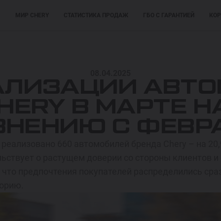
М
МИР CHERY
СТАТИСТИКА ПРОДАЖ
ГБО С ГАРАНТИЕЙ
КОР
ПОКУПАТЕЛЯМ
ПОКУПАТЕЛЯМ
МОДЕЛИ
08.04.2025
АЛИЗАЦИИ АВТ
HERY В МАРТЕ НА
ВНЕНИЮ С ФЕВР
 реализовано 660 автомобилей бренда Chery – на 20,
ьствует о растущем доверии со стороны клиентов и
, что предпочтения покупателей распределились ср
торию.