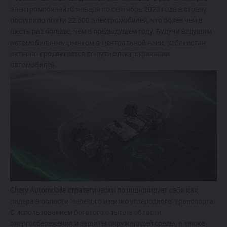
Спецпредложения
электромобилей. С января по сентябрь 2023 года в страну
поступило почти 22 500 электромобилей, что более чем в
Запись на тест-драйв
шесть раз больше, чем в предыдущем году. Будучи ведущим
автомобильным рынком в Центральной Азии, Узбекистан
Найти дилера
активно продвигается по пути электрификации
автомобилей.
Chery Automobile стратегически позиционирует себя как
лидера в области "зеленого и низко углеродного" транспорта.
С использованием богатого опыта в области
энергосбережения и защиты окружающей среды, а также