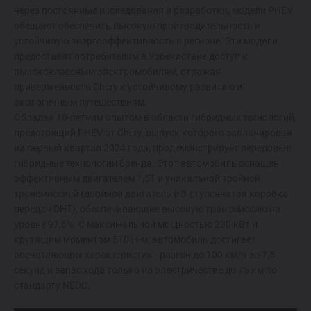
через постоянные исследования и разработки, модели PHEV
обещают обеспечить высокую производительность и
устойчивую энергоэффективность в регионе. Эти модели
предоставят потребителям в Узбекистане доступ к
высококлассным электромобилям, отражая
приверженность Chery к устойчивому развитию и
экологичным путешествиям.
Обладая 18-летним опытом в области гибридных технологий,
предстоящий PHEV от Chery, выпуск которого запланирован
на первый квартал 2024 года, продемонстрирует передовые
гибридные технологии бренда. Этот автомобиль оснащен
эффективным двигателем 1,5T и уникальной тройной
трансмиссией (двойной двигатель и 3-ступенчатая коробка
передач DHT), обеспечивающие высокую трансмиссию на
уровне 97,6%. С максимальной мощностью 230 кВт и
крутящим моментом 510 Н-м, автомобиль достигает
впечатляющих характеристик - разгон до 100 км/ч за 7,5
секунд и запас хода только на электричестве до 75 км по
стандарту NEDC.