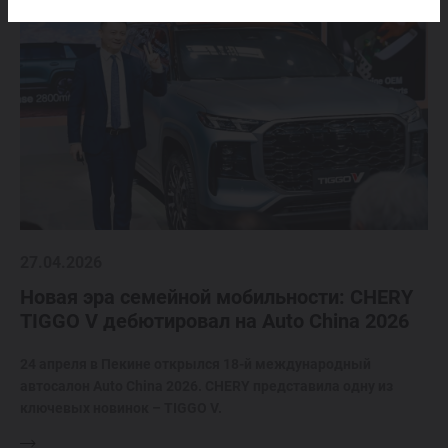
27.04.2026
Новая эра семейной мобильности: CHERY
TIGGO V дебютировал на Auto China 2026
24 апреля в Пекине открылся 18-й международный
автосалон Auto China 2026. CHERY представила одну из
ключевых новинок – TIGGO V.