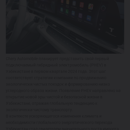
ОТ 214 900 000 СУМ
TIGGO 7 LIFE
ОТ 274 900 000 СУМ
TIGGO 7 PRO
ОТ 319 900 000 СУМ
Chery Automobile планирует представить свой первый
подключаемый гибридный электромобиль (PHEV) в
Узбекистане в первом квартале 2024 года. Этот шаг
TIGGO 8 PRO
соответствует стратегии компании по продвижению
экологически чистых поездок и формированию низко
339 900 000 СУМ
углеродного образа жизни. Появление PHEV направлено на
открытие новой эры чистой и безопасной жизни в
TIGGO 8 PRO
MAX
Узбекистане, отражая глобальную тенденцию к
экологически чистому транспорту.
420 900 000 СУМ
В контексте ускоряющегося изменения климата и
необходимости глобального энергетического перехода
Узбекистан стал свидетелем значительного роста импорта