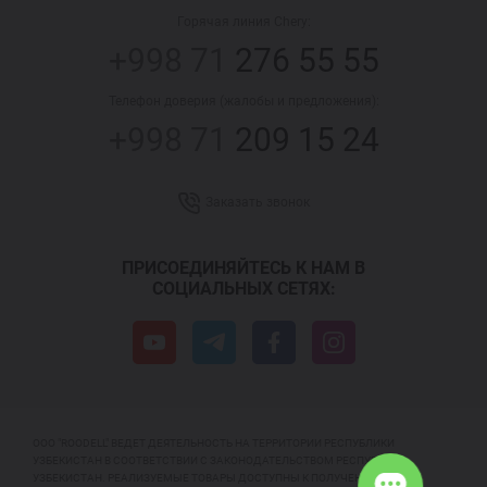
Горячая линия Chery:
+998 71
276 55 55
Телефон доверия (жалобы и предложения):
+998 71
209 15 24
Заказать звонок
ПРИСОЕДИНЯЙТЕСЬ К НАМ В
СОЦИАЛЬНЫХ СЕТЯХ:
ООО "ROODELL" ВЕДЕТ ДЕЯТЕЛЬНОСТЬ НА ТЕРРИТОРИИ РЕСПУБЛИКИ
УЗБЕКИСТАН В СООТВЕТСТВИИ С ЗАКОНОДАТЕЛЬСТВОМ РЕСПУБЛИКИ
УЗБЕКИСТАН. РЕАЛИЗУЕМЫЕ ТОВАРЫ ДОСТУПНЫ К ПОЛУЧЕНИЮ НА