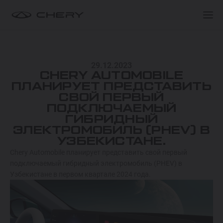
ПОКУПАТЕЛЯМ
ПОКУПАТЕЛЯМ
МОДЕЛИ
29.12.2023
ПОКУПАТЕЛЯМ
О БРЕНДЕ
CHERY AUTOMOBILE
TIGGO 9 HYBRID
ПЛАНИРУЕТ ПРЕДСТАВИТЬ
ОТ 549 900 000 СУМ
СВОЙ ПЕРВЫЙ
СЕРВИС
КЛУБ ВЛАДЕЛЬЦЕВ
ПОДКЛЮЧАЕМЫЙ
ГИБРИДНЫЙ
TIGGO 8 HYBRID
ЭЛЕКТРОМОБИЛЬ (PHEV) В
Спецпредложения
Спецпредложения
ОТ 374 900 000 СУМ
УЗБЕКИСТАНЕ.
Chery Automobile планирует представить свой первый
Запись на тест-драйв
Запись на тест-драйв
подключаемый гибридный электромобиль (PHEV) в
ARRIZO 8 HYBRID
Найти дилера
Найти дилера
Узбекистане в первом квартале 2024 года.
ОТ 344 900 000 СУМ
ARRIZO 6 PRO