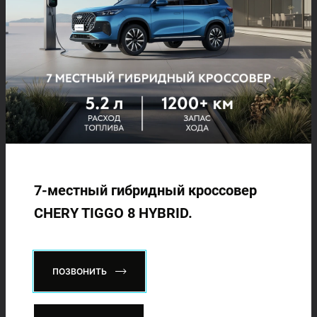
Мероприятие, организованное группой компаний ADM Global,
объединило автовладельцев национальной культурой и
современными развлечениями, подарив незабываемые
впечатления всем присутствующим и оставив яркий след в
памяти каждого гостя.
Международный проект WCWL, организованный брендом
CHERY призван объединять автовладельцев общей идеей,
целью и брендом. Формат проекта проходит в виде
клиентских мероприятий.
7-местный гибридный кроссовер
CHERY TIGGO 8 HYBRID.
ПОЗВОНИТЬ