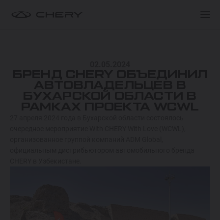
ПОКУПАТЕЛЯМ
ПОКУПАТЕЛЯМ
МОДЕЛИ
02.05.2024
ПОКУПАТЕЛЯМ
О БРЕНДЕ
БРЕНД CHERY ОБЪЕДИНИЛ
TIGGO 9 HYBRID
АВТОВЛАДЕЛЬЦЕВ В
ОТ 549 900 000 СУМ
БУХАРСКОЙ ОБЛАСТИ В
СЕРВИС
КЛУБ ВЛАДЕЛЬЦЕВ
РАМКАХ ПРОЕКТА WCWL
27 апреля 2024 года в Бухарской области состоялось
TIGGO 8 HYBRID
очередное мероприятие With CHERY With Love (WCWL),
Спецпредложения
Спецпредложения
ОТ 374 900 000 СУМ
организованное группой компаний ADM Global,
официальным дистрибьютором автомобильного бренда
Запись на тест-драйв
Запись на тест-драйв
CHERY в Узбекистане.
ARRIZO 8 HYBRID
Найти дилера
Найти дилера
ОТ 344 900 000 СУМ
ARRIZO 6 PRO