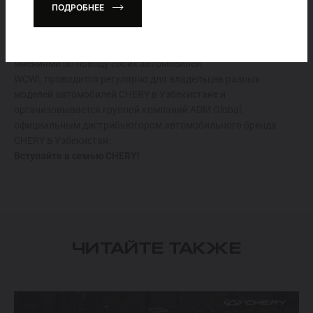
ПОДРОБНЕЕ
Стоит отметить, что благодаря подобному мероприятию
автовладельцы из разных регионов познакомились друг с
другом, делились положительными впечатлениями и
мнениями по поводу своих автомобилей.
WCWL проводится регулярно для владельцев разных
моделей автомобилей CHERY в Узбекистане и
организовывается группой компаний ADM Global,
официальным дистрибьютором автомобильного бренда
CHERY в Узбекистан.
Вступайте в семью CHERY!
ЧИТАЙТЕ ТАКЖЕ