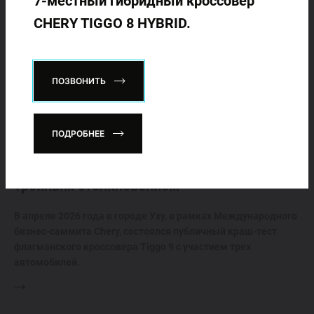
7-местный гибридный кроссовер
CHERY TIGGO 8 HYBRID.
ПОЗВОНИТЬ
30.04.2026
ПОДРОБНЕЕ
Глобальный краш-тест Chery Tiggo 9:
проверка безопасности сложным
тройным столкновением
В апреле 2026 года в городе Уху, в рамках Международного
бизнес-саммита Chery, состоялся публичный краш-тест
флагманского кроссовера Tiggo 9 с участием трех
автомобилей.