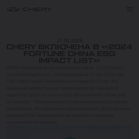
ПОКУПАТЕЛЯМ
ПОКУПАТЕЛЯМ
МОДЕЛИ
21.05.2024
ПОКУПАТЕЛЯМ
О БРЕНДЕ
CHERY ВКЛЮЧЕНА В «2024
TIGGO 9 HYBRID
FORTUNE CHINA ESG
ОТ 549 900 000 СУМ
IMPACT LIST»
СЕРВИС
КЛУБ ВЛАДЕЛЬЦЕВ
CHERY Automobile была включена в список «2024 Fortune
China ESG Impact List», опубликованный 13 мая 2024 года
TIGGO 8 HYBRID
(URL: https://www.fortunechina.com/esg/2024.htm). Это
Спецпредложения
Спецпредложения
ОТ 374 900 000 СУМ
признание демонстрирует выдающиеся достижения и
лидерство CHERY в области ESG (Environmental, Social, and
Запись на тест-драйв
Запись на тест-драйв
Governance – Экологическое, социальное и корпоративное
ARRIZO 8 HYBRID
Найти дилера
Найти дилера
управление). Это признание свидетельствует об устойчивом
прогрессе ESG-практик в Китае, особенно в сложные
ОТ 344 900 000 СУМ
экономические периоды.
ARRIZO 6 PRO