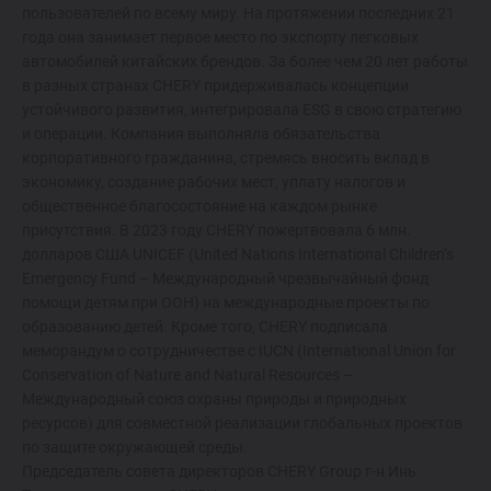
пользователей по всему миру. На протяжении последних 21
года она занимает первое место по экспорту легковых
автомобилей китайских брендов. За более чем 20 лет работы
в разных странах CHERY придерживалась концепции
устойчивого развития, интегрировала ESG в свою стратегию
и операции. Компания выполняла обязательства
корпоративного гражданина, стремясь вносить вклад в
экономику, создание рабочих мест, уплату налогов и
общественное благосостояние на каждом рынке
присутствия. В 2023 году CHERY пожертвовала 6 млн.
долларов США UNICEF (United Nations International Children’s
Emergency Fund – Международный чрезвычайный фонд
помощи детям при ООН) на международные проекты по
образованию детей. Кроме того, CHERY подписала
меморандум о сотрудничестве с IUCN (International Union for
Conservation of Nature and Natural Resources –
Международный союз охраны природы и природных
ресурсов) для совместной реализации глобальных проектов
по защите окружающей среды.
Председатель совета директоров CHERY Group г-н Инь