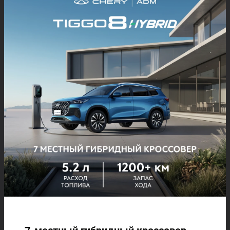
автомобилей CHERY в Узбекистане, представляемые группой
компаний ADM Global – официальным дистрибьютером
автомобильного бренда CHERY в Узбекистане, производство
которых осуществляется на заводе ADM Jizzakh – первом
автомобильном заводе в Узбекистане, построенном за счет
частных инвестиций, можно ознакомится на сайте
cheryauto.uz.
ЧИТАЙТЕ ТАКЖЕ