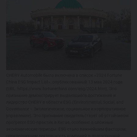
ОТ 214 900 000 СУМ
TIGGO 7 LIFE
ОТ 274 900 000 СУМ
TIGGO 7 PRO
ОТ 319 900 000 СУМ
CHERY Automobile была включена в список «2024 Fortune
TIGGO 8 PRO
China ESG Impact List», опубликованный 13 мая 2024 года
(URL: https://www.fortunechina.com/esg/2024.htm). Это
339 900 000 СУМ
признание демонстрирует выдающиеся достижения и
лидерство CHERY в области ESG (Environmental, Social, and
TIGGO 8 PRO
MAX
Governance – Экологическое, социальное и корпоративное
управление). Это признание свидетельствует об устойчивом
420 900 000 СУМ
прогрессе ESG-практик в Китае, особенно в сложные
экономические периоды. ESG стало важнейшим фактором,
определяющим деятельность компаний в долгосрочной