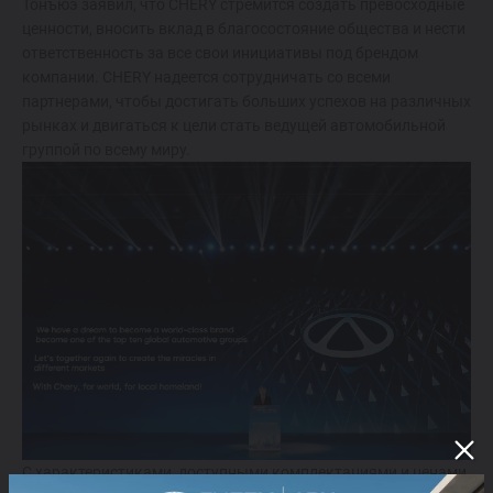
Тонъюэ заявил, что CHERY стремится создать превосходные
ценности, вносить вклад в благосостояние общества и нести
ответственность за все свои инициативы под брендом
компании. CHERY надеется сотрудничать со всеми
партнерами, чтобы достигать больших успехов на различных
рынках и двигаться к цели стать ведущей автомобильной
группой по всему миру.
C характеристиками, доступными комплектациями и ценами