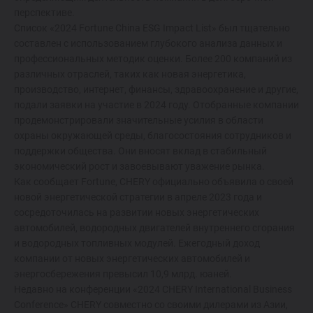
Спецпредложения
перспективе.
Список «2024 Fortune China ESG Impact List» был тщательно
Запись на тест-драйв
составлен с использованием глубокого анализа данных и
профессиональных методик оценки. Более 200 компаний из
Найти дилера
различных отраслей, таких как новая энергетика,
производство, интернет, финансы, здравоохранение и другие,
подали заявки на участие в 2024 году. Отобранные компании
продемонстрировали значительные усилия в области
охраны окружающей среды, благосостояния сотрудников и
поддержки общества. Они вносят вклад в стабильный
экономический рост и завоевывают уважение рынка.
Как сообщает Fortune, CHERY официально объявила о своей
новой энергетической стратегии в апреле 2023 года и
сосредоточилась на развитии новых энергетических
автомобилей, водородных двигателей внутреннего сгорания
и водородных топливных модулей. Ежегодный доход
компании от новых энергетических автомобилей и
энергосбережения превысил 10,9 млрд. юаней.
Недавно на конференции «2024 CHERY International Business
Conference» CHERY совместно со своими дилерами из Азии,