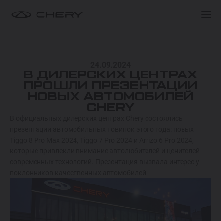
ПОКУПАТЕЛЯМ
ПОКУПАТЕЛЯМ
МОДЕЛИ
24.09.2024
ПОКУПАТЕЛЯМ
О БРЕНДЕ
В ДИЛЕРСКИХ ЦЕНТРАХ
TIGGO 9 HYBRID
ПРОШЛИ ПРЕЗЕНТАЦИИ
ОТ 549 900 000 СУМ
НОВЫХ АВТОМОБИЛЕЙ
СЕРВИС
КЛУБ ВЛАДЕЛЬЦЕВ
CHERY
В официальных дилерских центрах Chery состоялись
TIGGO 8 HYBRID
презентации автомобильных новинок этого года: новых
Спецпредложения
Спецпредложения
ОТ 374 900 000 СУМ
Tiggo 8 Pro Max 2024, Tiggo 7 Pro 2024 и Arrizo 6 Pro 2024,
которые привлекли внимание автолюбителей и ценителей
Запись на тест-драйв
Запись на тест-драйв
современных технологий. Презентация вызвала интерес у
ARRIZO 8 HYBRID
Найти дилера
Найти дилера
поклонников качественных автомобилей.
ОТ 344 900 000 СУМ
ARRIZO 6 PRO