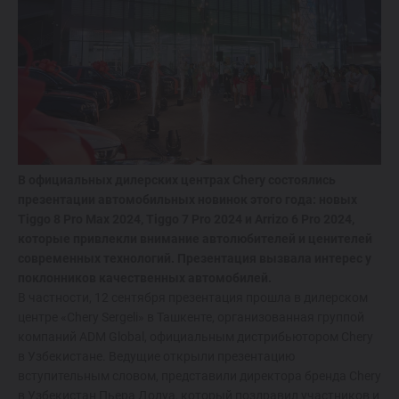
ОТ 214 900 000 СУМ
TIGGO 7 LIFE
ОТ 274 900 000 СУМ
TIGGO 7 PRO
ОТ 319 900 000 СУМ
В официальных дилерских центрах Chery состоялись
презентации автомобильных новинок этого года: новых
Tiggo 8 Pro Max 2024, Tiggo 7 Pro 2024 и Arrizo 6 Pro 2024,
TIGGO 8 PRO
которые привлекли внимание автолюбителей и ценителей
современных технологий. Презентация вызвала интерес у
339 900 000 СУМ
поклонников качественных автомобилей.
В частности, 12 сентября презентация прошла в дилерском
TIGGO 8 PRO
MAX
центре «Chery Sergeli» в Ташкенте, организованная группой
компаний ADM Global, официальным дистрибьютором Chery
420 900 000 СУМ
в Узбекистане. Ведущие открыли презентацию
вступительным словом, представили директора бренда Chery
в Узбекистан Пьера Долуа, который поздравил участников и