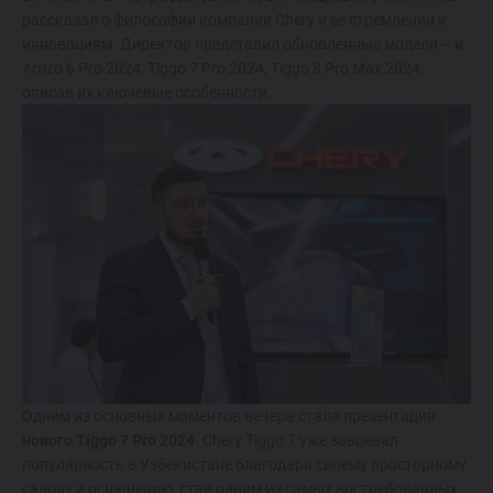
Спецпредложения
рассказал о философии компании Chery и ее стремлении к
инновациям. Директор представил обновленные модели – и
Запись на тест-драйв
Arrizo 6 Pro 2024, Tiggo 7 Pro 2024, Tiggo 8 Pro Max 2024,
описав их ключевые особенности.
Найти дилера
Одним из основных моментов вечера стала презентация
нового Tiggo 7 Pro 2024
. Chery Tiggo 7 уже завоевал
популярность в Узбекистане благодаря своему просторному
салону и оснащению, став одним из самых востребованных