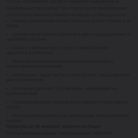
CVT18 -; автомобиле, который соединяет надежность и
Спецпредложения
современные технологии. При этом в списке оборудования
остаются все важные элементы комфорта и безопасности:
Запись на тест-драйв
Камера заднего вида делает парковку делом техники, а не
удачи
Найти дилера
Система мониторинга давления в шинах предупреждает о
проблемах заранее
Салон с отделкой черной искусственной кожей -;
практично и элегантно
Многофункциональное кожаное рулевое колесо с
интуитивным управлением
Интеграция с Apple CarPlay и Android Auto -; ваш цифровой
мир в автомобиле
Сенсорный дисплей 10,25 дюймов -; информация на
уровне взгляда
Подогрев передних сидений для комфорта в прохладную
погоду
Легкосплавные диски, подчеркивающие стильный облик
седана
Рассрочка до 36 месяцев - дышите свободно
Если мгновенная скидка - не ваш вариант, обратите