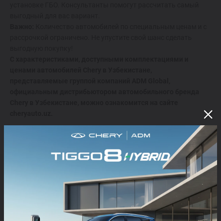
установке ГБО. Консультанты помогут рассчитать самый
выгодный для вас вариант.
Важно:
Количество автомобилей по специальным ценам и с
рассрочкой ограничено. Не упустите свой шанс сделать
выгодную покупку!
C характеристиками, доступными комплектациями и
ценами автомобилей Chery в Узбекистане,
представляемые группой компаний ADM Global,
официальным дистрибьютором автомобильного бренда
Chery в Узбекистане, можно ознакомится на сайте
cheryauto.uz.
ЧИТАЙТЕ ТАКЖЕ