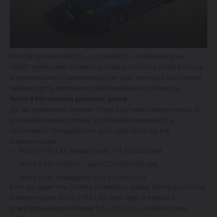
ОТ 214 900 000 СУМ
TIGGO 7 LIFE
ОТ 274 900 000 СУМ
Иногда лучшая новость - это новость о снижении цены.
CHERY уменьшает стоимость седана C-класса Arrizo 6 Pro на
внушительные 25 миллионов сум - шаг, который заставляет
TIGGO 7 PRO
пересмотреть математику автомобильного бюджета.
ОТ 319 900 000 СУМ
Arrizo 6 Pro приятно удивляет ценой
Да, вы правильно поняли - Chery ощутимо снижает цены. И
это не рекламная уловка, а реальная возможность
TIGGO 8 PRO
сэкономить. Специальные цены действуют на все
339 900 000 СУМ
комплектации:
Arrizo 6 Pro Life теперь стоит 214,900,000 сум
Arrizo 6 Pro Comfort -; всего 229,900,000 сум
TIGGO 8 PRO
MAX
Arrizo 6 Pro Intelligence - 254,900,000 сум
420 900 000 СУМ
Если вы заметили, у Chery появилась новая, более доступная,
комплектация Arrizo 6 Pro Life. Речь идет о версии с
атмосферным двигателем 1,5 л (113 л.с.) и вариатором