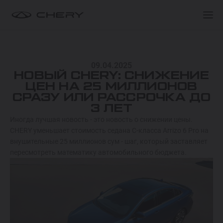
ПОКУПАТЕЛЯМ
ПОКУПАТЕЛЯМ
МОДЕЛИ
09.04.2025
ПОКУПАТЕЛЯМ
О БРЕНДЕ
НОВЫЙ CHERY: СНИЖЕНИЕ
TIGGO 9 HYBRID
ЦЕН НА 25 МИЛЛИОНОВ
ОТ 549 900 000 СУМ
СРАЗУ ИЛИ РАССРОЧКА ДО
СЕРВИС
КЛУБ ВЛАДЕЛЬЦЕВ
3 ЛЕТ
Иногда лучшая новость - это новость о снижении цены.
TIGGO 8 HYBRID
CHERY уменьшает стоимость седана C-класса Arrizo 6 Pro на
Спецпредложения
Спецпредложения
ОТ 374 900 000 СУМ
внушительные 25 миллионов сум - шаг, который заставляет
пересмотреть математику автомобильного бюджета.
Запись на тест-драйв
Запись на тест-драйв
ARRIZO 8 HYBRID
Найти дилера
Найти дилера
ОТ 344 900 000 СУМ
ARRIZO 6 PRO