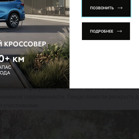
ПОЗВОНИТЬ
ПОДРОБНЕЕ
озрастов
детей радовали
шоу мыльных пузырей
и специальны
искусству
: они не только раскрашивали керамику, но
цевальная программа
. На сцене звучали
национальн
инамикой современности. Танцы помогли раскрыть 
и участниками.