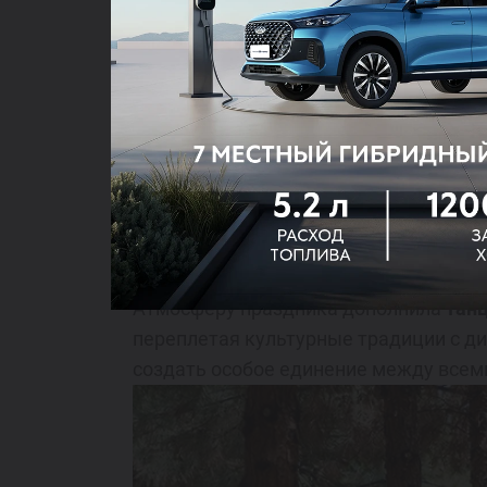
Разнообразная программа для всех в
Пока взрослые сражались за призы, 
прошёл
мастер-класс по гончарному 
вручную сувениры.
Атмосферу праздника дополнила
тан
переплетая культурные традиции с д
создать особое единение между всем