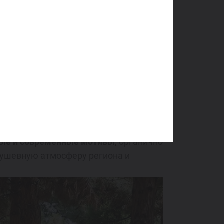
е активности. Для мам и малышей
 и забирали с собой сделанные
ые и современные мотивы
, органично
душевную атмосферу региона и