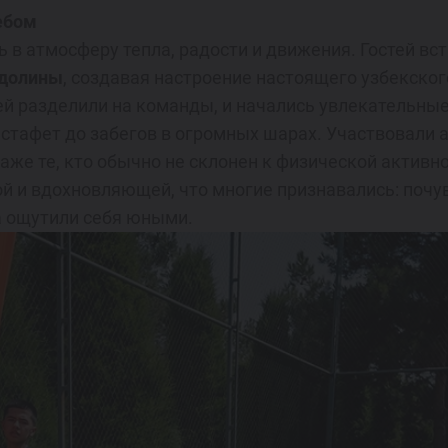
ебом
ь в атмосферу тепла, радости и движения. Гостей вс
 долины
, создавая настроение настоящего узбекског
ей разделили на команды, и начались увлекательны
эстафет до забегов в огромных шарах. Участвовали 
. Даже те, кто обычно не склонен к физической актив
й и вдохновляющей, что многие признавались: почув
а ощутили себя юными.