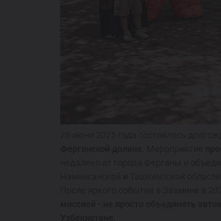
Спецпредложения
Запись на тест-драйв
Найти дилера
28 июня 2025 года состоялось долго
Ферганской долине
. Мероприятие
про
недалеко от города Ферганы и объед
Наманганской и Ташкентской областе
После яркого события в Заамине в 202
миссией - не просто объединять авт
Узбекистане.