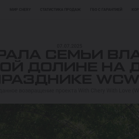
М
МИР CHERY
СТАТИСТИКА ПРОДАЖ
ГБО С ГАРАНТИЕЙ
КОР
ПОКУПАТЕЛЯМ
ПОКУПАТЕЛЯМ
МОДЕЛИ
07.07.2025
РАЛА СЕМЬИ ВЛ
ОЙ ДОЛИНЕ НА
ПРАЗДНИКЕ WCW
анное возвращение проекта With Chery With Love (WC