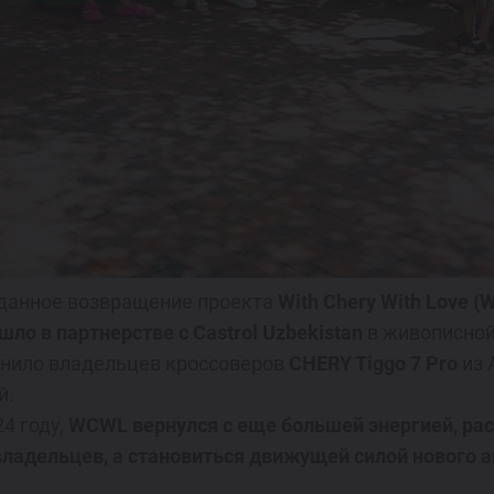
жданное возвращение проекта
With Chery With Love 
шло в партнерстве с Castrol Uzbekistan
в живописной 
инило владельцев кроссоверов
CHERY Tiggo 7 Pro
из 
й.
4 году,
WCWL вернулся с еще большей энергией, ра
овладельцев, а становиться движущей силой нового