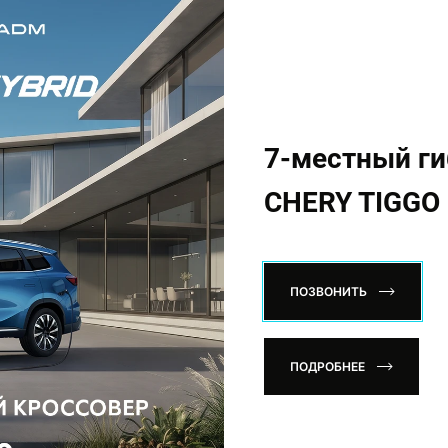
7-местный г
CHERY TIGGO 
ПОЗВОНИТЬ
28.12.2023
ПОДРОБНЕЕ