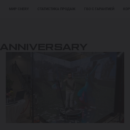
М
МИР CHERY
СТАТИСТИКА ПРОДАЖ
ГБО С ГАРАНТИЕЙ
КОР
ПОКУПАТЕЛЯМ
ПОКУПАТЕЛЯМ
МОДЕЛИ
 ANNIVERSARY