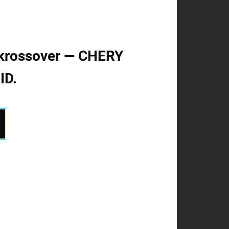
id krossover — CHERY
ID.