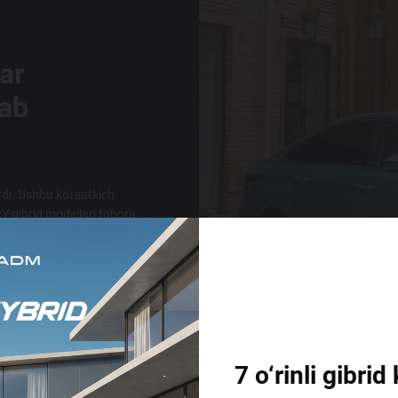
ar
lab
di. Ushbu ko'rsatkich
RY gibrid modellari tobora
7 o‘rinli gibr