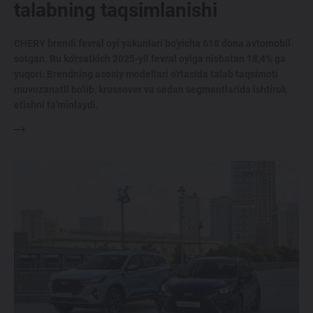
talabning taqsimlanishi
CHERY brendi fevral oyi yakunlari bo'yicha 618 dona avtomobil
sotgan. Bu ko'rsatkich 2025-yil fevral oyiga nisbatan 18,4% ga
yuqori. Brendning asosiy modellari o'rtasida talab taqsimoti
muvozanatli bo'lib, krossover va sedan segmentlarida ishtirok
etishni ta'minlaydi.