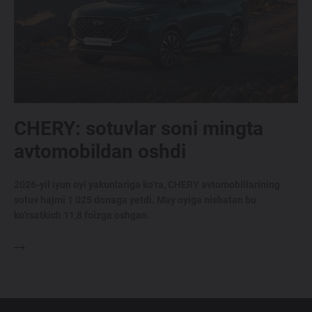
Maxsus takliflar
Test drive uchun ro‘yxatdan o'tish
Dillerni topish
CHERY: sotuvlar soni mingta
avtomobildan oshdi
2026-yil iyun oyi yakunlariga ko‘ra, CHERY avtomobillarining
sotuv hajmi 1 025 donaga yetdi. May oyiga nisbatan bu
ko‘rsatkich 11,8 foizga oshgan.