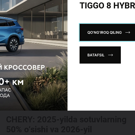
TIGGO 8 HYBR
QO'NG'IROQ QILING
BATAFSIL
06.02.2026
CHERY: 2025-yilda sotuvlarning
50% o‘sishi va 2026-yil