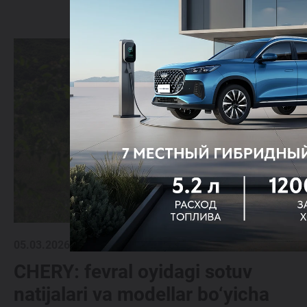
05.03.2026
CHERY: fevral oyidagi sotuv
natijalari va modellar bo‘yicha