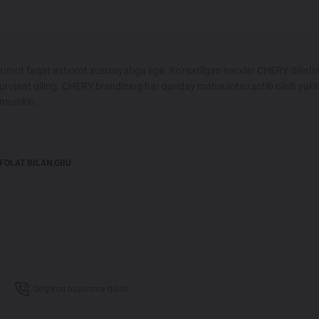
umot faqat axborot xususiyatiga ega. Ko'rsatilgan narxlar CHERY dilerlar
urojaat qiling. CHERY brendining har qanday mahsulotini sotib olish yak
i mumkin.
FOLAT BILAN GBU
Qo'g'iroq buyurtma qilish