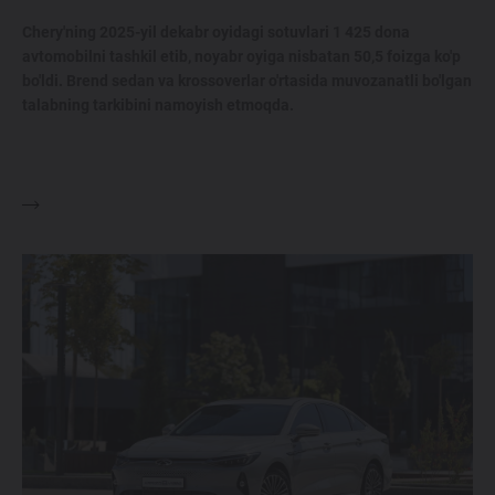
Chery'ning 2025-yil dekabr oyidagi sotuvlari 1 425 dona
avtomobilni tashkil etib, noyabr oyiga nisbatan 50,5 foizga ko'p
bo'ldi. Brend sedan va krossoverlar o'rtasida muvozanatli bo'lgan
talabning tarkibini namoyish etmoqda.