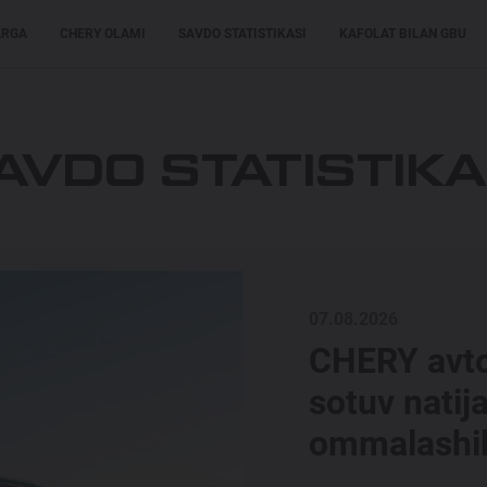
ARGA
CHERY OLAMI
SAVDO STATISTIKASI
KAFOLAT BILAN GBU
XARIDORLARGA
XARIDORLARGA
MODELLAR
AVDO STATISTIKA
07.08.2026
CHERY avtom
sotuv natij
ommalashi