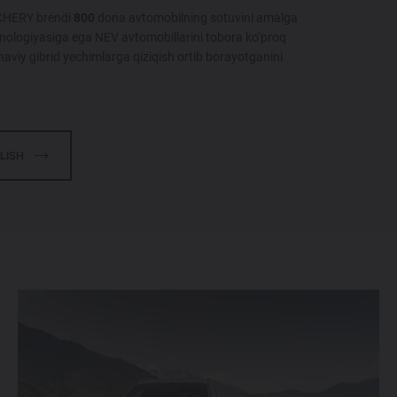
, CHERY brendi
800
dona avtomobilning sotuvini amalga
xnologiyasiga ega NEV avtomobillarini tobora ko‘proq
viy gibrid yechimlarga qiziqish ortib borayotganini
LISH