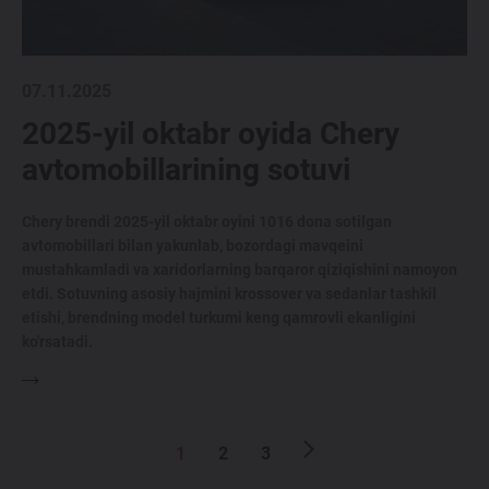
07.11.2025
2025-yil oktabr oyida Chery
avtomobillarining sotuvi
Chery brendi 2025-yil oktabr oyini 1016 dona sotilgan
avtomobillari bilan yakunlab, bozordagi mavqeini
mustahkamladi va xaridorlarning barqaror qiziqishini namoyon
etdi. Sotuvning asosiy hajmini krossover va sedanlar tashkil
etishi, brendning model turkumi keng qamrovli ekanligini
ko'rsatadi.
1
2
3