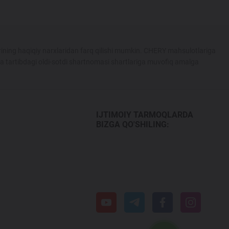
ining haqiqiy narxlaridan farq qilishi mumkin. CHERY mahsulotlariga
ka tartibdagi oldi-sotdi shartnomasi shartlariga muvofiq amalga
IJTIMOIY TARMOQLARDA
BIZGA QO'SHILING: