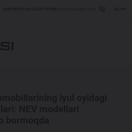
UZ
РУ
KORPORATIV MIJOZLAR UCHUN
Qo'g'iroq buyurtma qilish
SI
obillarining iyul oyidagi
alari: NEV modellari
b bormoqda