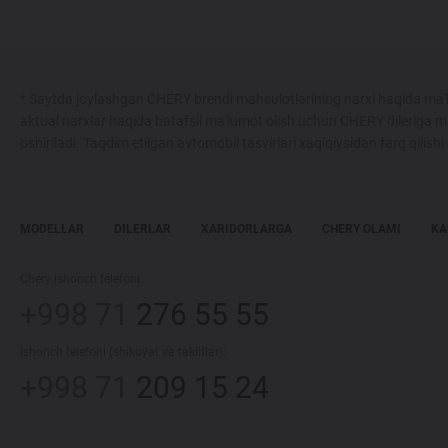
* Saytda joylashgan CHERY brendi mahsulotlarining narxi haqida ma'l
aktual narxlar haqida batafsil ma'lumot olish uchun CHERY dileriga m
oshiriladi. Taqdim etilgan avtomobil tasvirlari xaqiqiysidan farq qilish
MODELLAR
DILERLAR
XARIDORLARGA
CHERY OLAMI
KA
Chery ishonch telefoni:
+998 71
276 55 55
Ishonch telefoni (shikoyat va takliflar):
+998 71
209 15 24