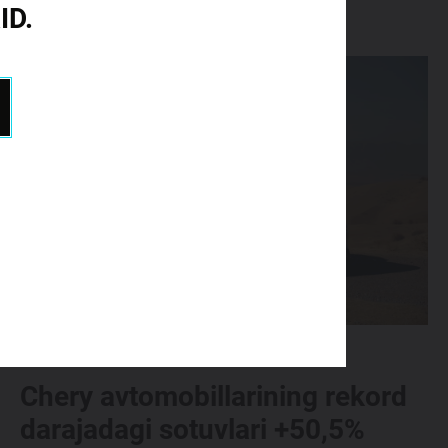
ID.
08.01.2026
Chery avtomobillarining rekord
darajadagi sotuvlari +50,5%