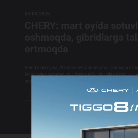
03.04.2026
CHERY: mart oyida sotuvl
oshmoqda, gibridlarga ta
ortmoqda
Brend mart oyida 798 dona avtomobil sotuvini amalga oshir
fevral oyiga nisbatan 29,1 foizga ko'p. Shu bilan birga, CHE
ommalashib bormoqda.
BATAFSIL MA'LUMOT OLISH