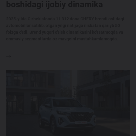
boshidagi ijobiy dinamika
2025-yilda O'zbekistonda 11 312 dona CHERY brendi ostidagi
avtomobillar sotilib, o'tgan yilgi natijaga nisbatan qariyb 50
foizga o'sdi. Brend yuqori o'sish dinamikasini ko'rsatmoqda va
ommaviy segmentlarda o'z mavqeini mustahkamlamoqda.