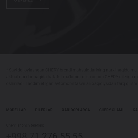
О БРЕНДЕ
* Saytda joylashgan CHERY brendi mahsulotlarining narxi haqida ma'l
aktual narxlar haqida batafsil ma'lumot olish uchun CHERY dileriga m
oshiriladi. Taqdim etilgan avtomobil tasvirlari xaqiqiysidan farq qilish
MODELLAR
DILERLAR
XARIDORLARGA
CHERY OLAMI
KA
Chery ishonch telefoni:
+998 71
276 55 55