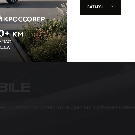
otlarni kiriting
BATAFSIL
 so’rovnomani onlayn pochta orqali
development@roodell.uz
man
dirish bo‘yicha savollarga
telefon raqami 
+998 93 552 01 08
BILE
ery отлично понимает это и уделяет особое внимани