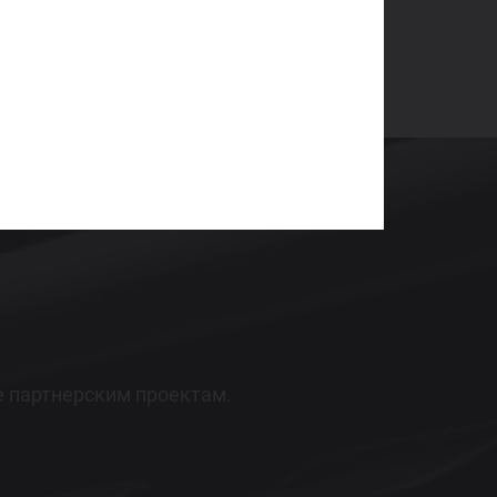
ziliga yuboring
orqali javob olishingiz mumkin.
е партнерским проектам.