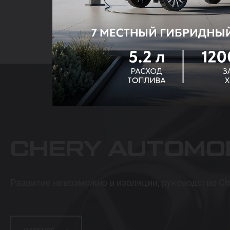
2. Barcha ma’lum
3. To’ldorolgan
Dilerlar tarmog‘ini ochish va anketani to‘l
CHERY AUTOMO
Развитие невозможно в изоляции, руководство Ch