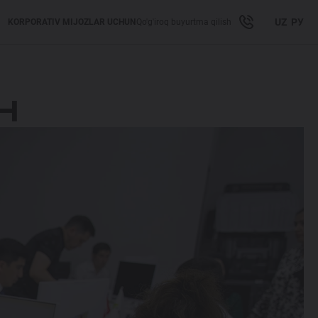
UZ
РУ
KORPORATIV MIJOZLAR UCHUN
Qo'g'iroq buyurtma qilish
H