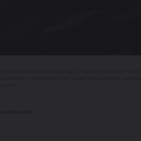
umot faqat axborot xususiyatiga ega. Ko'rsatilgan narxlar CHERY dilerlar
urojaat qiling. CHERY brendining har qanday mahsulotini sotib olish yak
i mumkin.
FOLAT BILAN GBU