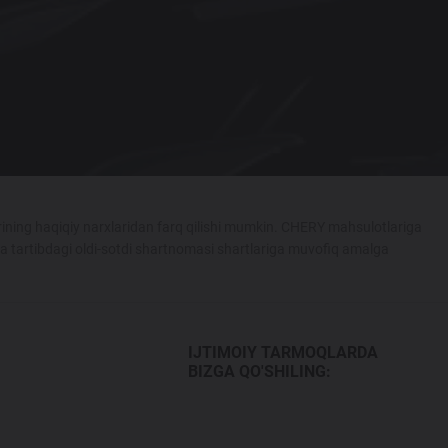
ining haqiqiy narxlaridan farq qilishi mumkin. CHERY mahsulotlariga
ka tartibdagi oldi-sotdi shartnomasi shartlariga muvofiq amalga
IJTIMOIY TARMOQLARDA
BIZGA QO'SHILING: