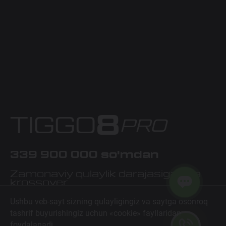
8
TIGGO
PRO
339 900 000 so'mdan
Zamonaviy qulaylik darajasiga ega
krossover
Ushbu veb-sayt sizning qulayligingiz va saytga osonroq
QO'NG'IROQ QILING
tashrif buyurishingiz uchun «cookie» fayllaridan
foydalanadi