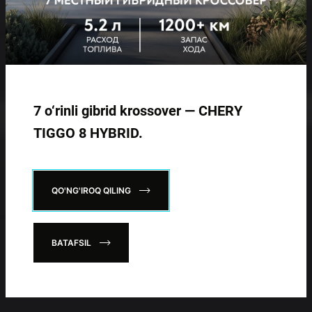
7 o‘rinli gibrid krossover — CHERY
TIGGO 8 HYBRID.
QO'NG'IROQ QILING
BATAFSIL