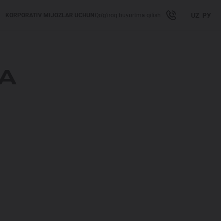
UZ
РУ
KORPORATIV MIJOZLAR UCHUN
Qo'g'iroq buyurtma qilish
КА