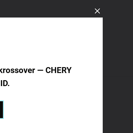
id krossover — CHERY
ID.