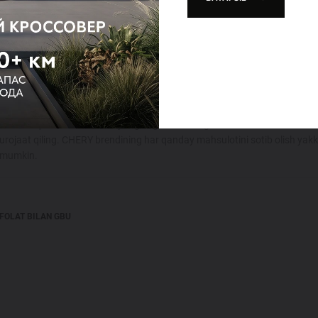
umot faqat axborot xususiyatiga ega. Ko'rsatilgan narxlar CHERY dilerlar
urojaat qiling. CHERY brendining har qanday mahsulotini sotib olish yak
i mumkin.
FOLAT BILAN GBU