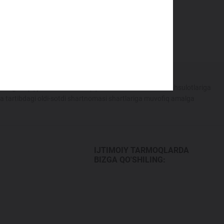
ining haqiqiy narxlaridan farq qilishi mumkin. CHERY mahsulotlariga
ka tartibdagi oldi-sotdi shartnomasi shartlariga muvofiq amalga
IJTIMOIY TARMOQLARDA
BIZGA QO'SHILING: