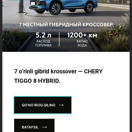
214 900 000 SO'MDAN
TIGGO 7 LIFE
Chery ishonch telefoni:
274 900 000 SO'MDAN
+998 71
276 55 55
TIGGO 7 PRO
Ishonch telefoni (shikoyat va takliflar):
+998 71
209 15 24
319 900 000 SO'MDAN
7 o‘rinli gibrid krossover — CHERY
TIGGO 8 PRO
Qo'g'iroq buyurtma qilish
TIGGO 8 HYBRID.
339 900 000 SO'M
IJTIMOIY TARMOQLARDA
BIZGA QO'SHILING:
TIGGO 8 PRO
MAX
QO'NG'IROQ QILING
420 900 000 SO'M
BATAFSIL