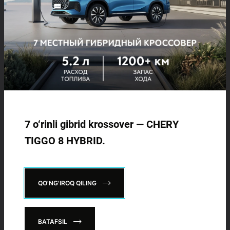
214 900 000 SO'MDAN
TIGGO 7 LIFE
Chery ishonch telefoni:
274 900 000 SO'MDAN
+998 71
276 55 55
TIGGO 7 PRO
Ishonch telefoni (shikoyat va takliflar):
+998 71
209 15 24
319 900 000 SO'MDAN
7 o‘rinli gibrid krossover — CHERY
TIGGO 8 PRO
Qo'g'iroq buyurtma qilish
TIGGO 8 HYBRID.
339 900 000 SO'M
IJTIMOIY TARMOQLARDA
BIZGA QO'SHILING:
TIGGO 8 PRO
MAX
QO'NG'IROQ QILING
420 900 000 SO'M
BATAFSIL