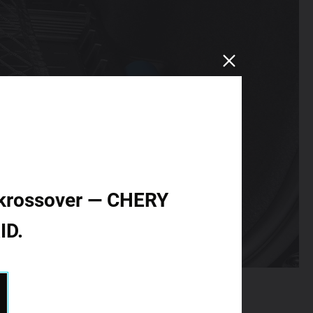
id krossover — CHERY
ID.
 и чем его дополнить. Мы предлагаем