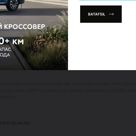
, поскольку спроектированы специально для неё
ии
BATAFSIL
сессуаров тоже не стоит переживать. Обратитесь к 
рить возможности вашего Chery.
umot faqat axborot xususiyatiga ega. Ko'rsatilgan narxlar CHERY dilerlar
urojaat qiling. CHERY brendining har qanday mahsulotini sotib olish yak
i mumkin.
FOLAT BILAN GBU