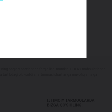
ближайшему дилеру марки. Вам с
ining haqiqiy narxlaridan farq qilishi mumkin. CHERY mahsulotlariga
ka tartibdagi oldi-sotdi shartnomasi shartlariga muvofiq amalga
IJTIMOIY TARMOQLARDA
BIZGA QO'SHILING: