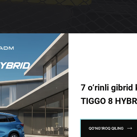
7 o‘rinli gibr
TIGGO 8 HYBR
рактичны, однако опытный пользователь найдёт, как
QO'NG'IROQ QILING
алога Оригинальны? аксессуаров Chery. Они: