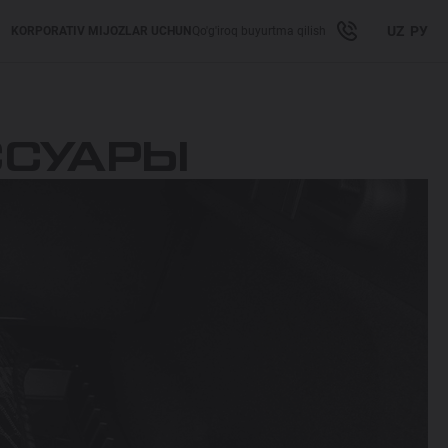
UZ
РУ
KORPORATIV MIJOZLAR UCHUN
Qo'g'iroq buyurtma qilish
ССУАРЫ