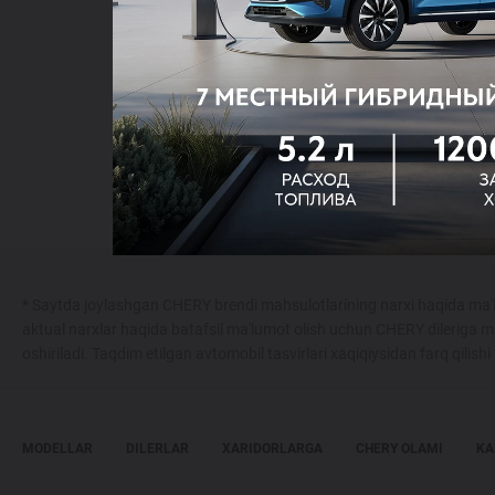
идеально подойдут к вашей машине
Maxsus takliflar
просты в установке и использован
Test drive uchun ro‘yxatdan o'tish
прослужат долгие годы
За безопасность и качество наши? ак
Dillerni topish
удовольствием расскажут, как расши
Скачать каталог
* Saytda joylashgan CHERY brendi mahsulotlarining narxi haqida ma'l
aktual narxlar haqida batafsil ma'lumot olish uchun CHERY dileriga m
oshiriladi. Taqdim etilgan avtomobil tasvirlari xaqiqiysidan farq qilish
MODELLAR
DILERLAR
XARIDORLARGA
CHERY OLAMI
KA