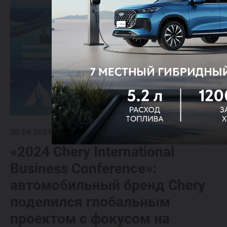
30.04.2024
«2024 Chery International
Business Conference»:
автомобильный бренд Chery
поделился глобальным
проектом с фокусом на