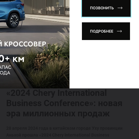
ПОЗВОНИТЬ
ПОДРОБНЕЕ
28.04.2024
«2024 Chery International
Business Conference»: новая
эра миллионных продаж
28 апреля 2024 года в китайском городе Уху провинции
Аньхой прошла «2024 Chery International Business