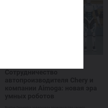
27.04.2024
Сотрудничество
автопроизводителя Chery и
компании Aimoga: новая эра
умных роботов
Boston Dynamics завершила производство своего