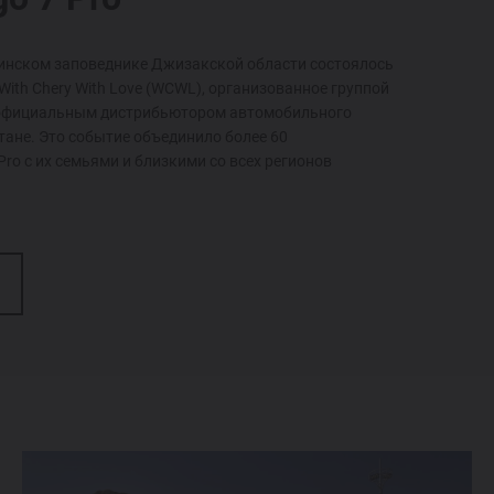
минском заповеднике Джизакской области состоялось
ith Chery With Love (WCWL), организованное группой
 официальным дистрибьютором автомобильного
тане. Это событие объединило более 60
Pro с их семьями и близкими со всех регионов