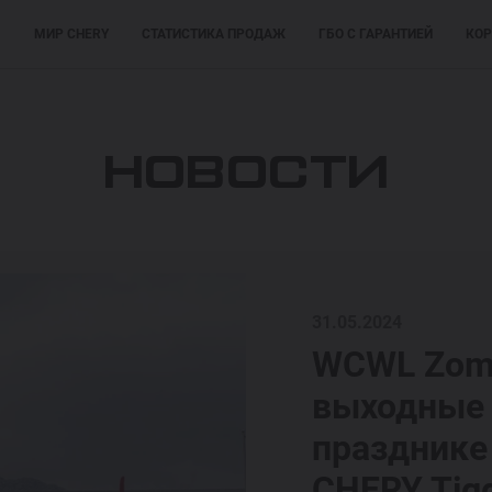
М
МИР CHERY
СТАТИСТИКА ПРОДАЖ
ГБО С ГАРАНТИЕЙ
КОР
ПОКУПАТЕЛЯМ
ПОКУПАТЕЛЯМ
МОДЕЛИ
НОВОСТИ
31.05.2024
WCWL Zom
выходные 
празднике
CHERY Tigg