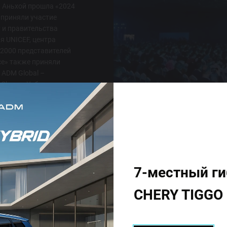
и Аньхой прошла «2024
и приняли участие
 и правительства
я UNICEF, центра
е 2000 представителей
nce» также приняли
ADM Global –
Chery в Узбекистане.
7-местный г
CHERY TIGGO 