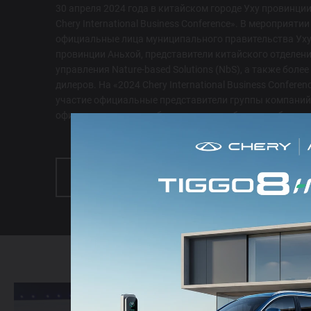
30 апреля 2024 года в китайском городе Уху провинци
Chery International Business Conference». В мероприяти
официальные лица муниципального правительства Уху
провинции Аньхой, представители китайского отделени
управления Nature-based Solutions (NbS), а также боле
дилеров. На «2024 Chery International Business Confere
участие официальные представители группы компаний 
официального дистрибьютора автомобильного бренда 
УЗНАТЬ БОЛЬШЕ