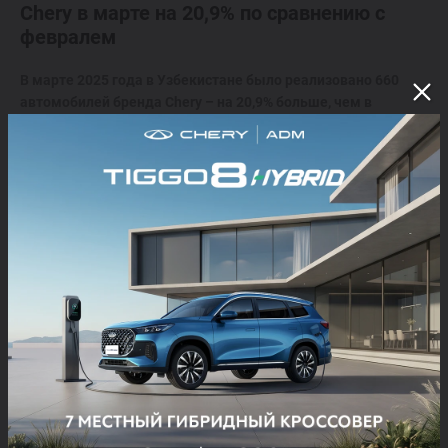
Chery в марте на 20,9% по сравнению с
февралем
В марте 2025 года в Узбекистане было реализовано 660
автомобилей бренда Chery – на 20,9% больше, чем в
феврале т.г. Уверенная динамика продаж свидетельствует
о растущем доверии со стороны клиентов и стабильном
интересе к модельному ряду марки. Особенно
примечательно, что предпочтения покупателей
распределились сразу между несколькими моделями –
каждая из которых нашла свою аудиторию.