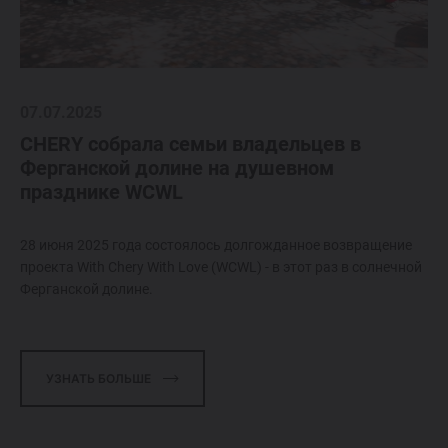
ОТ 214 900 000 СУМ
TIGGO 7 LIFE
ОТ 274 900 000 СУМ
07.07.2025
CHERY собрала семьи владельцев в
Ферганской долине на душевном
TIGGO 7 PRO
празднике WCWL
ОТ 319 900 000 СУМ
28 июня 2025 года состоялось долгожданное возвращение
TIGGO 8 PRO
проекта With Chery With Love (WCWL) - в этот раз в солнечной
Ферганской долине.
339 900 000 СУМ
TIGGO 8 PRO
MAX
УЗНАТЬ БОЛЬШЕ
420 900 000 СУМ