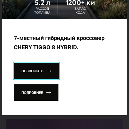
7-местный гибридный кроссовер
CHERY TIGGO 8 HYBRID.
05.03.2025
Chery в Узбекистане: итоги февраля 2025
года
ПОЗВОНИТЬ
В феврале 2025 года в Узбекистане было реализовано 522
автомобиля бренда Chery. Этот результат свидетельствует
о стабильном спросе и укреплении позиций бренда на
ПОДРОБНЕЕ
автомобильном рынке нашей страны.