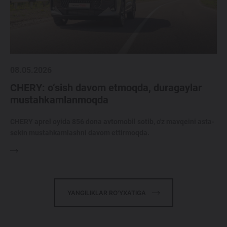
08.05.2026
CHERY: o‘sish davom etmoqda, duragaylar
mustahkamlanmoqda
CHERY aprel oyida 856 dona avtomobil sotib, o'z mavqeini asta-
sekin mustahkamlashni davom ettirmoqda.
YANGILIKLAR RO'YXATIGA