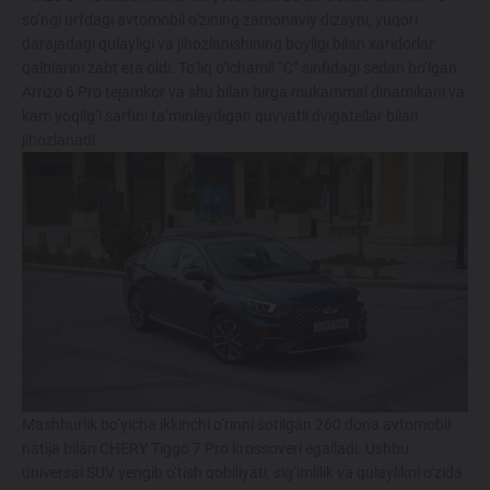
Maxsus takliflar
so‘ngi urfdagi avtomobil o‘zining zamonaviy dizayni, yuqori
darajadagi qulayligi va jihozlanishining boyligi bilan xaridorlar
Test drive uchun ro‘yxatdan o'tish
qalblarini zabt eta oldi. To‘liq o‘lchamli “C” sinfidagi sedan bo‘lgan
Arrizo 6 Pro tejamkor va shu bilan birga mukammal dinamikani va
Dillerni topish
kam yoqilg‘i sarfini ta’minlaydigan quvvatli dvigatellar bilan
jihozlanadi.
Mashhurlik bo‘yicha ikkinchi o‘rinni sotilgan 260 dona avtomobil
natija bilan CHERY Tiggo 7 Pro krossoveri egalladi. Ushbu
universal SUV yengib o‘tish qobiliyati, sig‘imlilik va qulaylikni o‘zida