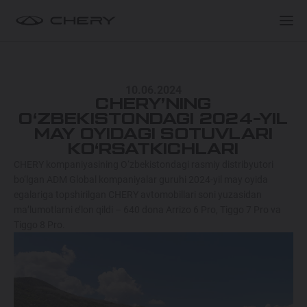
XARIDORLARGA
XARIDORLARGA
MODELLAR
10.06.2024
TANLOV VA XARID
BREND HAQIDA
CHERY’NING
TIGGO 9 HYBRID
O‘ZBEKISTONDAGI 2024-YIL
549 900 000 SO'MDAN
MAY OYIDAGI SOTUVLARI
XIZMAT
CHERY EGALARI KLUBI
KO‘RSATKICHLARI
CHERY kompaniyasining O‘zbekistondagi rasmiy distribyutori
TIGGO 8 HYBRID
bo‘lgan ADM Global kompaniyalar guruhi 2024-yil may oyida
Maxsus takliflar
Maxsus takliflar
374 900 000 SO'MDAN
egalariga topshirilgan CHERY avtomobillari soni yuzasidan
ma’lumotlarni e’lon qildi – 640 dona Arrizo 6 Pro, Tiggo 7 Pro va
Test drive uchun ro‘yxatdan o'tish
Test drive uchun ro‘yxatdan o'tish
Tiggo 8 Pro.
ARRIZO 8 HYBRID
Dillerni topish
Dillerni topish
344 900 000 SO'MDAN
ARRIZO 6 PRO