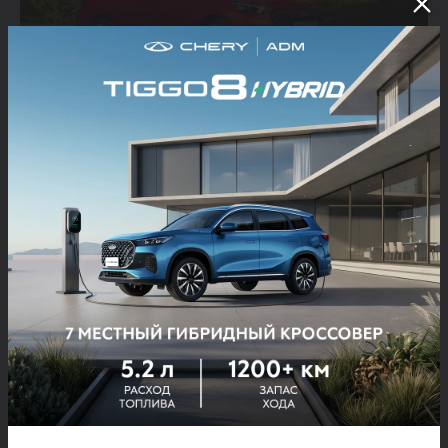
CHERY’ning may oyidagi sotuvlardagi muvaffaqiyati
o‘zbekistonlik avtomobil ixlosmandlarining brend mahsulotlariga
qiziqishi ortib borayotgani hamda Xitoy avtomobillarining sifati va
innovatsionligiga ishonch ortib borayotganidan dalolat beradi.
Bunday kuchli modellar qatori va sodiq mijozlar bazasi bilan
CHERY O‘zbekiston bozoridagi o‘z mavqeini ishonchli tarzda
mustahkamlab, kelgusida o‘sish va rivojlanish uchun barcha
imkoniyatlarga egadir.
O‘zbekistonda xususiy investitsiyalar hisobiga qurilgan ilk
avtomobil zavod – ADM Jizzakh zavodida yig‘ilayotgan CHERY
avtomobillarining xarakteristikalari, mavjud komplektatsiyalari va
cheryauto.uz
narxlari bilan
saytida tanishish mumkin.
+998 71 276 55 55
Tezkor axborot liniyasi telefon raqami: