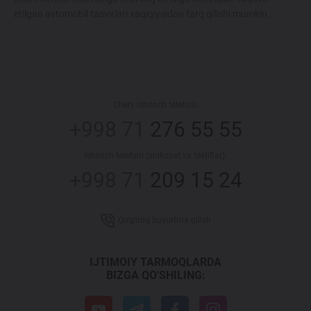
etilgan avtomobil tasvirlari xaqiqiysidan farq qilishi mumkin.
Chery ishonch telefoni:
+998 71
276 55 55
Ishonch telefoni (shikoyat va takliflar):
+998 71
209 15 24
Qo'g'iroq buyurtma qilish
IJTIMOIY TARMOQLARDA
BIZGA QO'SHILING: