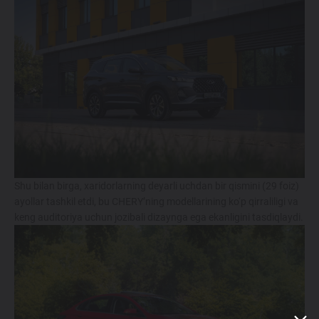
Shu bilan birga, xaridorlarning deyarli uchdan bir qismini (29 foiz)
ayollar tashkil etdi, bu CHERY’ning modellarining ko‘p qirraliligi va
keng auditoriya uchun jozibali dizaynga ega ekanligini tasdiqlaydi.