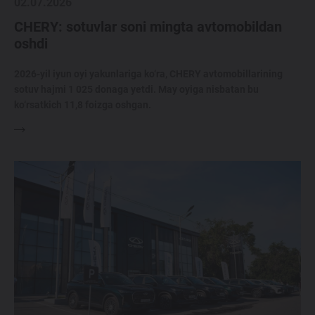
02.07.2026
CHERY: sotuvlar soni mingta avtomobildan
oshdi
2026-yil iyun oyi yakunlariga ko‘ra, CHERY avtomobillarining
sotuv hajmi 1 025 donaga yetdi. May oyiga nisbatan bu
ko‘rsatkich 11,8 foizga oshgan.