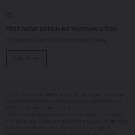
TEST DRIVE UCHUN RO‘YXATDAN O'TISH
Eng yaqin vakolatli dilerda test drive'ga yoziling
YOZILISH
* Saytda joylashgan CHERY brendi mahsulotlarining narxi haqida
ma'lumot faqat axborot xususiyatiga ega. Ko'rsatilgan narxlar
CHERY dilerlarining haqiqiy narxlaridan farq qilishi mumkin.
CHERY mahsulotlariga aktual narxlar haqida batafsil ma'lumot
olish uchun CHERY dileriga murojaat qiling. CHERY brendining har
qanday mahsulotini sotib olish yakka tartibdagi oldi-sotdi
shartnomasi shartlariga muvofiq amalga oshiriladi. Taqdim