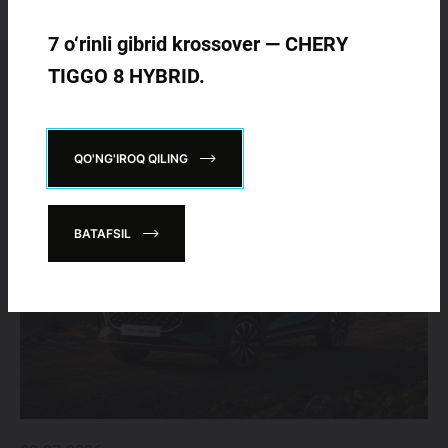
7 o‘rinli gibrid krossover — CHERY
TIGGO 8 HYBRID.
HAM OʻQING
QO'NG'IROQ QILING
BATAFSIL