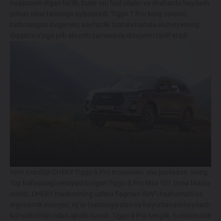
mujassam etgan bo‘lib, bular uni faol oilalar va shaharda haydash
uchun ideal tanlovga aylantiradi. Tiggo 7 Pro keng salonni,
turbolangan dvigatelni, xavfsizlik tizimini hamda eksteryerning
diqqatni o‘ziga jalb etuvchi zamonaviy dizaynini taklif etadi.
Yetti o‘rindiqli CHERY Tiggo 8 Pro krossoveri, shu jumladan, uning
Top toifasidagi versiyasi bo‘lgan Tiggo 8 Pro Max 101 dona tirajda
sotildi. CHERY markasining ushbu flagman SUV’i hashamatli va
ergonomik interyeri, ilg‘or texnologiyalari va hayratlanarli haydash
ko‘rsatkichlari bilan ajralib turadi. Tiggo 8 Pro kenglik, funksionallik