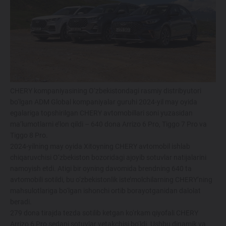
214 900 000 SO'MDAN
TIGGO 7 LIFE
274 900 000 SO'MDAN
TIGGO 7 PRO
CHERY kompaniyasining O‘zbekistondagi rasmiy distribyutori
319 900 000 SO'MDAN
bo‘lgan ADM Global kompaniyalar guruhi 2024-yil may oyida
egalariga topshirilgan CHERY avtomobillari soni yuzasidan
ma’lumotlarni e’lon qildi – 640 dona Arrizo 6 Pro, Tiggo 7 Pro va
TIGGO 8 PRO
Tiggo 8 Pro.
2024-yilning may oyida Xitoyning CHERY avtomobil ishlab
339 900 000 SO'M
chiqaruvchisi O‘zbekiston bozoridagi ajoyib sotuvlar natijalarini
namoyish etdi. Atigi bir oyning davomida brendning 640 ta
TIGGO 8 PRO
MAX
avtomobili sotildi, bu o‘zbekistonlik iste’molchilarning CHERY’ning
mahsulotlariga bo‘lgan ishonchi ortib borayotganidan dalolat
420 900 000 SO'M
beradi.
279 dona tirajda tezda sotilib ketgan ko‘rkam qiyofali CHERY
Arrizo 6 Pro sedani sotuvlar yetakchisi bo‘ldi. Ushbu dinamik va