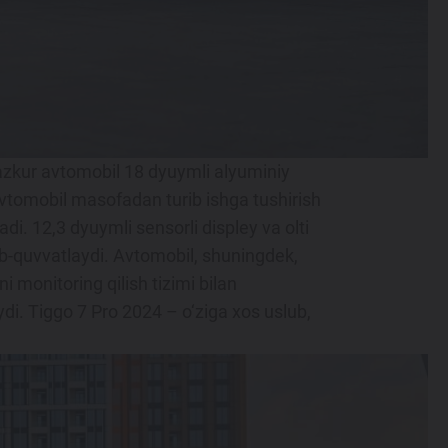
azkur avtomobil 18 dyuymli alyuminiy
 Avtomobil masofadan turib ishga tushirish
ladi. 12,3 dyuymli sensorli displey va olti
llab-quvvatlaydi. Avtomobil, shuningdek,
 monitoring qilish tizimi bilan
ydi. Tiggo 7 Pro 2024 – o‘ziga xos uslub,