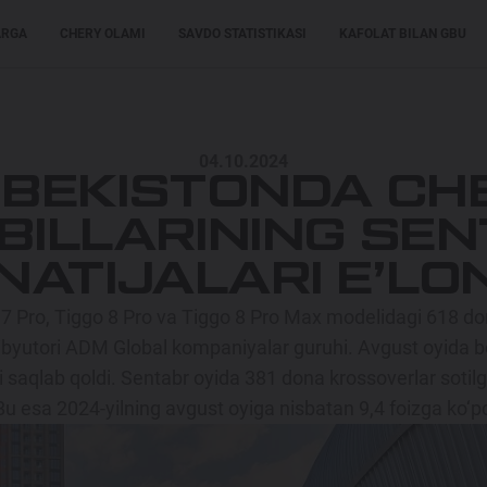
ARGA
CHERY OLAMI
SAVDO STATISTIKASI
KAFOLAT BILAN GBU
XARIDORLARGA
XARIDORLARGA
MODELLAR
04.10.2024
ZBEKISTONDA CH
ILLARINING SEN
ATIJALARI E’LON
o 7 Pro, Tiggo 8 Pro va Tiggo 8 Pro Max modelidagi 618 don
byutori ADM Global kompaniyalar guruhi. Avgust oyida bo
 saqlab qoldi. Sentabr oyida 381 dona krossoverlar sotil
 Bu esa 2024-yilning avgust oyiga nisbatan 9,4 foizga ko‘pd