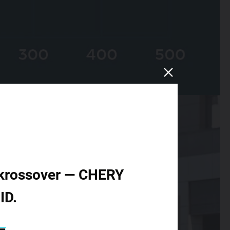
id krossover — CHERY
ID.