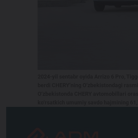
Maxsus takliflar
Test drive uchun ro‘yxatdan o'tish
Dillerni topish
2024-yil sentabr oyida Arrizo 6 Pro, Tig
berdi CHERY’ning O‘zbekistondagi rasmiy
O‘zbekistonda CHERY avtomobillari orasi
ko‘rsatkich umumiy savdo hajmining 61,7 f