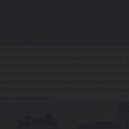
yn va ilg‘or texnologiyalarga ega zamonaviy krossover. M
sozlanadigan va isitiladigan yon oynalar bilan jihozlangan.
hududli iqlim nazorati va havoni filtrlash tizimini taklif qi
ulay qiladi, bort tizimlari esa o‘zbek va rus tillarini qo‘
alari, orqa tomonni ko‘rish kamerasi va shinalarda bosimni
BS) va kruiz nazorati esa qo‘shimcha xavfsizlikni ta’minla
 uchun mukammal tanlov.