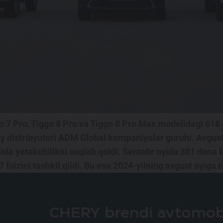
go 7 Pro, Tiggo 8 Pro va Tiggo 8 Pro Max modelidagi 618 
 distribyutori ADM Global kompaniyalar guruhi. Avgust 
da yetakchilikni saqlab qoldi. Sentabr oyida 381 dona k
oizini tashkil qildi. Bu esa 2024-yilning avgust oyiga ni