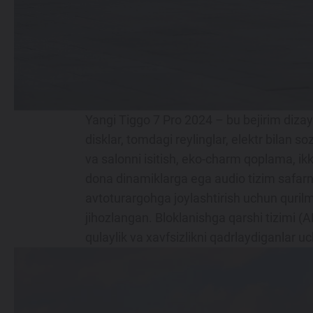
Yangi Tiggo 7 Pro 2024 – bu bejirim diza
disklar, tomdagi reylinglar, elektr bilan 
va salonni isitish, eko-charm qoplama, ikki 
dona dinamiklarga ega audio tizim safarni q
avtoturargohga joylashtirish uchun qurilm
jihozlangan. Bloklanishga qarshi tizimi (A
qulaylik va xavfsizlikni qadrlaydiganlar