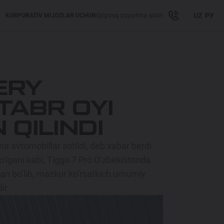
UZ
РУ
KORPORATIV MIJOZLAR UCHUN
Qo'g'iroq buyurtma qilish
ERY
TABR OYI
 QILINDI
a avtomobillar sotildi, deb xabar berdi
‘lgani kabi, Tiggo 7 Pro O‘zbekistonda
gan bo‘lib, mazkur ko‘rsatkich umumiy
ir.