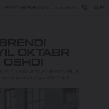
UZ
РУ
KORPORATIV MIJOZLAR UCHUN
Qo'g'iroq buyurtma qilish
BRENDI
YIL OKTABR
A OSHDI
an bo‘lib, mazkur sotuv hajmi joriy yilning
miy distribyutori bo‘lgan ADM Global