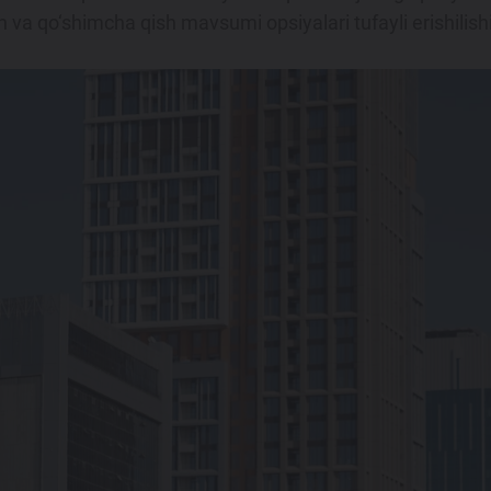
 va qo‘shimcha qish mavsumi opsiyalari tufayli erishilish