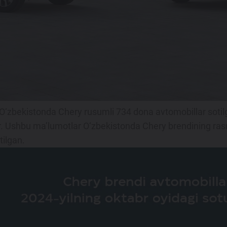
 O‘zbekistonda Chery rusumli 734 dona avtomobillar sotilg
ir. Ushbu ma’lumotlar O‘zbekistonda Chery brendining ras
ilgan.