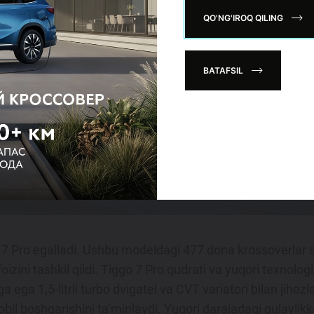
QO'NG'IROQ QILING
BATAFSIL
o 7 Pro egalladi. Ushbu modeldagi 477 dona krossoverlar s
zini tashkil qildi. Tiggo 7 Pro qudrati va yuqori texnolo
iga ega 1,5-litrli turbo dvigatel va CVT variatori bilan jihoz
obil boshqarishini ta’minlaydi. Yuqori darajadagi qulaylik