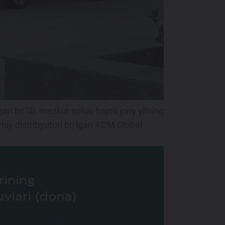
an bo‘lib, mazkur sotuv hajmi joriy yilning
miy distribyutori bo‘lgan ADM Global