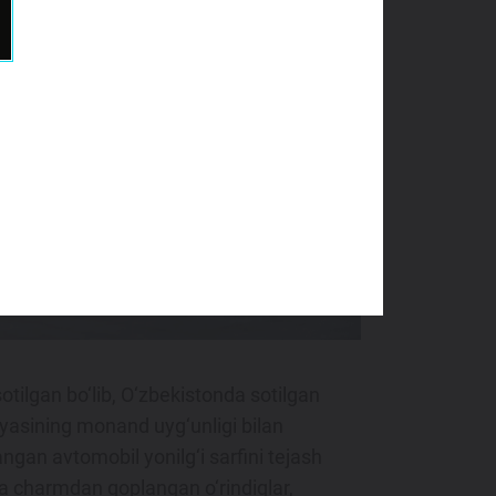
otilgan bo‘lib, O‘zbekistonda sotilgan
giyasining monand uyg‘unligi bilan
langan avtomobil yonilg‘i sarfini tejash
ka charmdan qoplangan o‘rindiqlar,