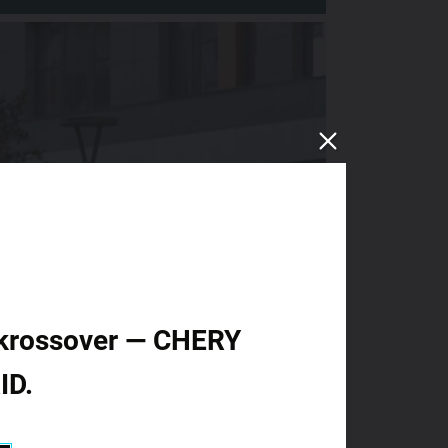
id krossover — CHERY
ID.