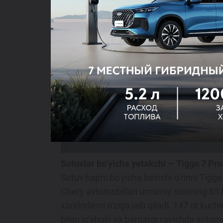
Sotuvlar bo‘yicha yetakchi — Tiggo 7 Pro
Sotuv hajmi bo‘yicha birinchi o‘rinni Tigg
Chery avtomobillari umumiy sonining 65 foi
xaridorlarni o‘ziga jalb qiladi. 147 ot kuch
bilan jo‘shqin va barqaror ravishda avtom