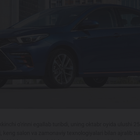
inchi o‘rinni egallab turibdi, uning oktabr oyida ulushi 25,
keng salon va zamonaviy texnologiyalari bilan ajralib tura