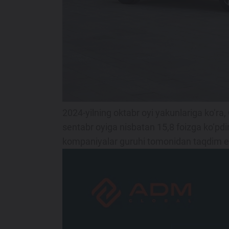
Maxsus takliflar
Test drive uchun ro‘yxatdan o'tish
Dillerni topish
2024-yilning oktabr oyi yakunlariga ko‘ra,
sentabr oyiga nisbatan 15,8 foizga ko‘pd
kompaniyalar guruhi tomonidan taqdim et