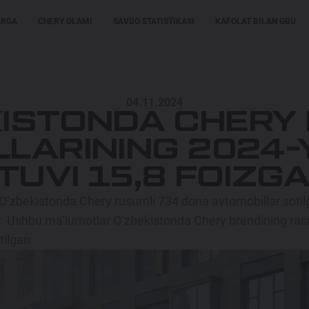
ARGA
CHERY OLAMI
SAVDO STATISTIKASI
KAFOLAT BILAN GBU
XARIDORLARGA
XARIDORLARGA
MODELLAR
04.11.2024
KISTONDA CHERY 
LARINING 2024-
TUVI 15,8 FOIZG
 O‘zbekistonda Chery rusumli 734 dona avtomobillar sotilg
ir. Ushbu ma’lumotlar O‘zbekistonda Chery brendining ras
ilgan.