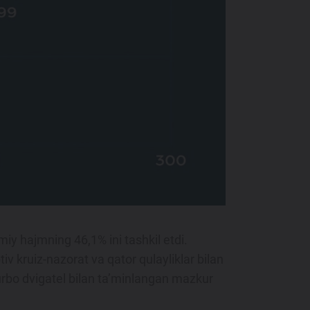
iy hajmning 46,1% ini tashkil etdi.
v kruiz-nazorat va qator qulayliklar bilan
i turbo dvigatel bilan ta’minlangan mazkur