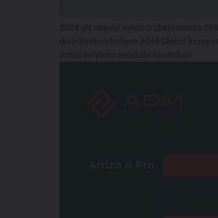
Maxsus takliflar
2024-yil noyabr oyida O‘zbekistonda C
Test drive uchun ro‘yxatdan o'tish
distribyutori bo‘lgan ADM Global kompan
Dillerni topish
Sotuv bo‘yicha yetakchi modellari