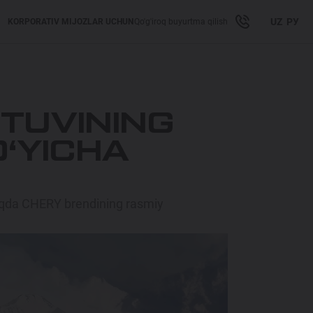
UZ
РУ
KORPORATIV MIJOZLAR UCHUN
Qo'g'iroq buyurtma qilish
TUVINING
O‘YICHA
aqda CHERY brendining rasmiy