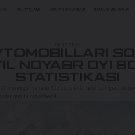
ARGA
CHERY OLAMI
SAVDO STATISTIKASI
KAFOLAT BILAN GBU
XARIDORLARGA
XARIDORLARGA
MODELLAR
04.12.2024
VTOMOBILLARI SO
IL NOYABR OYI B
STATISTIKASI
ERY brendiga mansub 503 dona avtomobil sotilgan. Bu h
yalar guruhi xabar berdi.