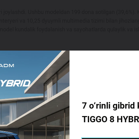
i joylashdi. Ushbu modeldan 199 dona sotilgan (39,6%). K
nteryeri va 10,25 dyuymli multimedia tizimi bilan jihozl
model kundalik foydalanish va sayohatlarda qulaylik va is
o 8 Pro
krossoveri turadi. Noyabr oyida bu avtomobildan 7
izlik tizimlari va kuchli dvigateli bilan ajralib turadi. Ma
haydovchilar afzal ko‘rmoqda.
7 o‘rinli gibr
TIGGO 8 HYBR