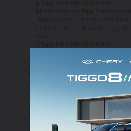
2. Tiggo 7 Pro 2024 (SUV-C sinf)
Ikkinchi o‘rinda esa
Tiggo 7 Pro
krossover
Tiggo 7 Pro premium dizayni, funksional i
yordam beruvchi aqlli tizimlarga ega. Bu 
keladi.
3. Tiggo 8 Pro 2024 (SUV-D sinf)
Uchinchi o‘rinda esa flagman model
Tigg
premium avtomobil keng saloni, ilg‘or xavfs
darajali qulaylik va kenglikni qadrlovchi 
Sotuvlarning hududiy taqsimoti