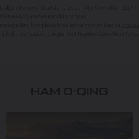
 qilgan jismoniy shaxslar orasida:
74,3% erkaklar
,
25,7% 
4,6% esa 35 yoshdan kichik
bo‘lgan.
ususiyatlari, komplektatsiyalari va narxlari haqida
cheryau
ilerlik markazlarida
bepul test haydov
xizmatidan foyda
HAM OʻQING