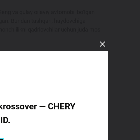
eng va qulay oilaviy avtomobil bo‘lgan
angan. Bundan tashqari, haydovchiga
honchlilikni qadrlovchilar uchun juda mos
2 dona (14,3%) sotilgan. Ushbu 7 o‘rinli
zkur modelni katta oilalar hamda birinchi
id krossover — CHERY
ID.