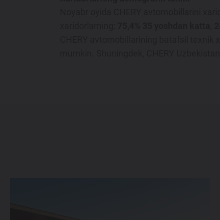
Noyabr oyida CHERY avtomobillarini xarid
xaridorlarning:
75,4% 35 yoshdan katta
,
2
CHERY avtomobillarining batafsil texnik x
mumkin. Shuningdek, CHERY Uzbekistan d