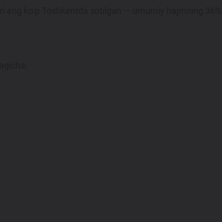
ri eng ko‘p Toshkentda sotilgan — umumiy hajmning 36%. 
agicha:
.