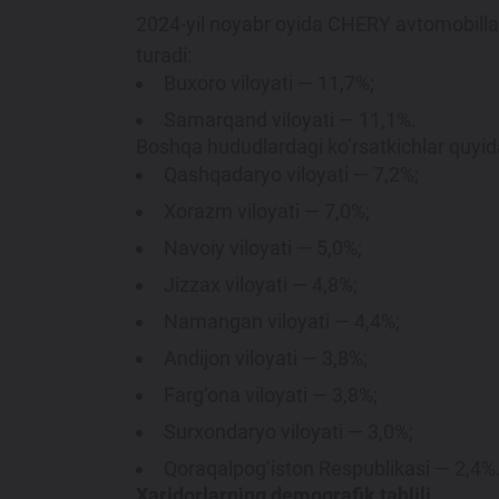
2024-yil noyabr oyida CHERY avtomobilla
turadi:
Buxoro viloyati — 11,7%;
Samarqand viloyati — 11,1%.
Boshqa hududlardagi ko‘rsatkichlar quyid
Qashqadaryo viloyati — 7,2%;
Xorazm viloyati — 7,0%;
Navoiy viloyati — 5,0%;
Jizzax viloyati — 4,8%;
Namangan viloyati — 4,4%;
Andijon viloyati — 3,8%;
Farg‘ona viloyati — 3,8%;
Surxondaryo viloyati — 3,0%;
Qoraqalpog‘iston Respublikasi — 2,4%
Xaridorlarning demografik tahlili