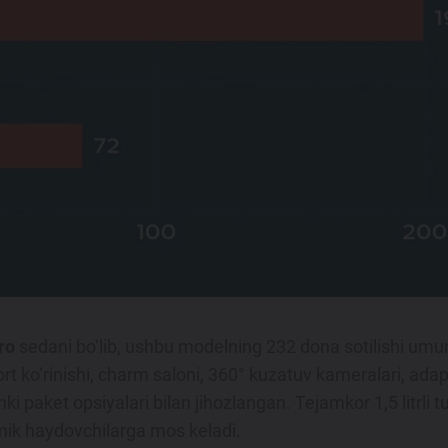
ro
sedani bo‘lib, ushbu modelning 232 dona sotilishi umum
 ko‘rinishi, charm saloni, 360° kuzatuv kameralari, adapti
ishki paket opsiyalari bilan jihozlangan. Tejamkor 1,5 litrl
ik haydovchilarga mos keladi.