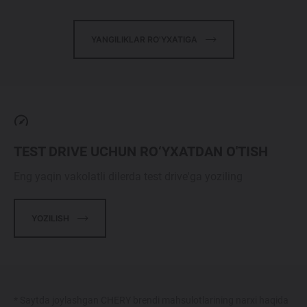
YANGILIKLAR RO'YXATIGA
TEST DRIVE UCHUN RO‘YXATDAN O'TISH
Eng yaqin vakolatli dilerda test drive'ga yoziling
YOZILISH
* Saytda joylashgan CHERY brendi mahsulotlarining narxi haqida