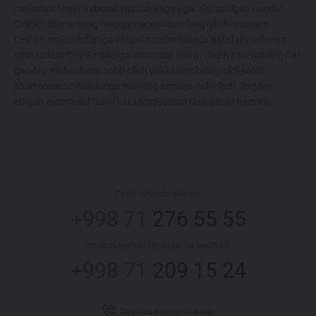
ma'lumot faqat axborot xususiyatiga ega. Ko'rsatilgan narxlar
CHERY dilerlarining haqiqiy narxlaridan farq qilishi mumkin.
CHERY mahsulotlariga aktual narxlar haqida batafsil ma'lumot
olish uchun CHERY dileriga murojaat qiling. CHERY brendining har
qanday mahsulotini sotib olish yakka tartibdagi oldi-sotdi
shartnomasi shartlariga muvofiq amalga oshiriladi. Taqdim
etilgan avtomobil tasvirlari xaqiqiysidan farq qilishi mumkin.
Chery ishonch telefoni:
+998 71
276 55 55
Ishonch telefoni (shikoyat va takliflar):
+998 71
209 15 24
Qo'g'iroq buyurtma qilish