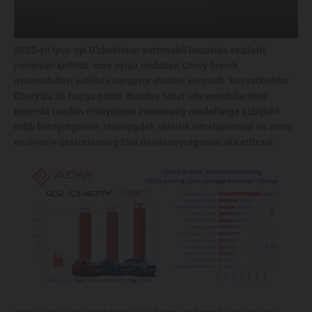
214 900 000 SO'MDAN
2025-yil iyun oyi O'zbekiston avtomobil bozorida sezilarli
TIGGO 7 LIFE
jonlanish keltirdi: may oyiga nisbatan Chery brendi
274 900 000 SO'MDAN
avtomobillari sotilishi barqaror o'sishni ko'rsatdi. Ko'rsatkichlar
Chery'da 26 foizga oshdi. Bunday holat iste'molchilarning
bozorda taqdim etilayotgan zamonaviy modellarga qiziqishi
TIGGO 7 PRO
ortib borayotganini, shuningdek, dilerlik infratuzilmasi va arzon
319 900 000 SO'MDAN
moliyaviy dasturlarning faol rivojlanayotganini aks ettiradi.
TIGGO 8 PRO
339 900 000 SO'M
TIGGO 8 PRO
MAX
420 900 000 SO'M