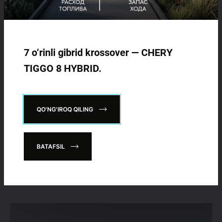
7 o‘rinli gibrid krossover — CHERY
TIGGO 8 HYBRID.
09.06.2026
QO'NG'IROQ QILING
CHERY: sotuv hajmining o‘sishi, yangi Tiggo 9
Hybrid’ning ilk sotuvlari
BATAFSIL
May oyida CHERY o'z xaridorlariga 917 dona avtomobil taqdim
etib, bu aprel oyi yakuniga nisbatan 7,1 foizga ko'pdir.