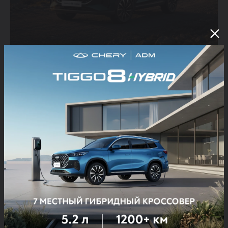
02.07.2026
CHERY: sotuvlar soni mingta avtomobildan
oshdi
2026-yil iyun oyi yakunlariga ko‘ra, CHERY avtomobillarining
sotuv hajmi 1 025 donaga yetdi. May oyiga nisbatan bu
ko‘rsatkich 11,8 foizga oshgan.