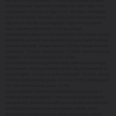
Iyun oyida Chery brendining 1138 dona avtomobillari sotilgan.
Maxsus takliflar
Sotuvning asosiy hajmi uchta modelga to'g'ri keldi: Tiggo 7 Pro
krossoverlari - 376 dona va Tiggo 2 Pro - 347 dona, shuningdek,
Test drive uchun ro‘yxatdan o'tish
Arrizo 6 Pro sedani - 348 dona. Ushbu uchta avtomobil umumiy
Dillerni topish
hajmning 90 foiz dan ortig'ini egalladi. Tiggo 8 Pro krossoveri
yuqori segment vakili sifatida 67 donasi sotilgan.
O'zbekistonning deyarli barcha viloyatlarida Chery brendi ostidagi
avtomobillar sotuvida o'sish kuzatildi. Eng yuqori faollik Toshkent
shahrida qayd etildi - jamiga nisbatan 27,8 foiz. Keyingi o'rinlarda
Samarqand - 12,5 foiz, Qashqadaryo - 11,2 foiz, Buxoro va Navoiy
viloyatlari - xar biri mos ravishda 8,6 foizdan.
Chery brendi xaridorining profili erkaklar auditoriyasi ustunligini
ko'rsatmoqda - 66 foizga nisbatan 34 foiz. Eng faol xaridorlar 30-
39 yoshdagilar - 31,4 foiz va 40-49 yoshdagilar - 29,4 foiz. Keyingi
o'rinlarda 50-59 yoshdagi guruh - 18,5 foiz, 18-29 yoshdagi guruh -
13,1 foiz, 60-69 yoshdagi guruh - 7,3 foiz.
Iyun oyi yakunlari O'zbekiston avtomobil bozorining barqaror
rivojlanayotganini tasdiqlaydi. Chery sotuvda ijobiy sur'atlarni
namoyish etdi. Brendning muvaffaqiyati mahalliy iste'molchining
afzalliklariga moslashtirilgan muvozanatli modellar qatori,
shuningdek, brendlarning butun dilerlik tarmog'ining uzluksiz