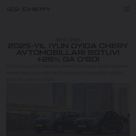
XARIDORLARGA
XARIDORLARGA
MODELLAR
04.07.2025
TANLOV VA XARID
BREND HAQIDA
2025-YIL IYUN OYIDA CHERY
TIGGO 9 HYBRID
AVTOMOBILLARI SOTUVI
549 900 000 SO'MDAN
+26% GA O‘SDI
XIZMAT
CHERY EGALARI KLUBI
2025-yil iyun oyi O'zbekiston avtomobil bozorida sezilarli jonlanish
keltirdi: may oyiga nisbatan Chery brendi avtomobillari sotilishi
TIGGO 8 HYBRID
barqaror o'sishni ko'rsatdi.
Maxsus takliflar
Maxsus takliflar
374 900 000 SO'MDAN
Test drive uchun ro‘yxatdan o'tish
Test drive uchun ro‘yxatdan o'tish
ARRIZO 8 HYBRID
Dillerni topish
Dillerni topish
344 900 000 SO'MDAN
ARRIZO 6 PRO