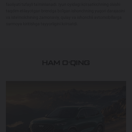
faoliyati tufayli ta'minlanadi. Iyun oyidagi ko'rsatkichning o'sishi
taqdim etilayotgan brendga bo'lgan ishonchning yuqori darajasini
va iste'molchining zamonaviy, qulay va ishonchli avtomobillarga
sarmoya kiritishga tayyorligini ko'rsatdi.
HAM OʻQING