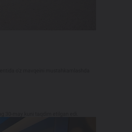
mentida o'z mavqeini mustahkamlashda
ning 30-may kuni taqdim etilgan edi.