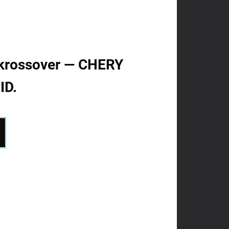
id krossover — CHERY
ID.