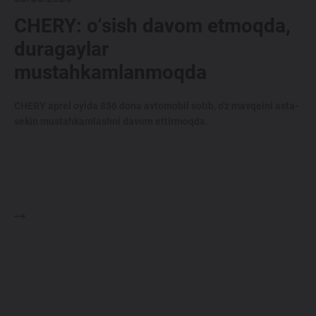
CHERY: o‘sish davom etmoqda,
duragaylar
mustahkamlanmoqda
CHERY aprel oyida 856 dona avtomobil sotib, o'z mavqeini asta-
sekin mustahkamlashni davom ettirmoqda.