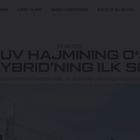
ARGA
CHERY OLAMI
SAVDO STATISTIKASI
KAFOLAT BILAN GBU
XARIDORLARGA
XARIDORLARGA
MODELLAR
09.06.2026
UV HAJMINING O‘S
HYBRID’NING ILK 
a avtomobil taqdim etib, bu aprel oyi yakuniga nisbatan 7