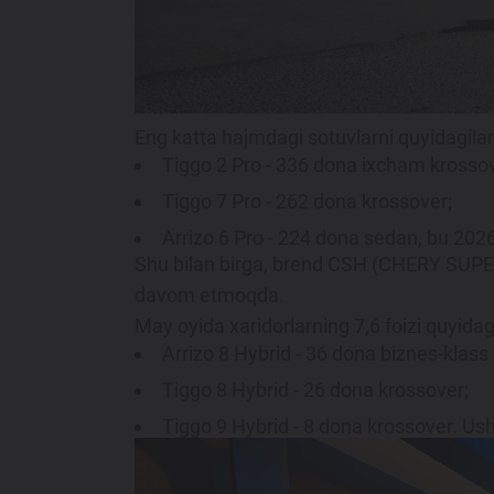
Maxsus takliflar
Test drive uchun ro‘yxatdan o'tish
Dillerni topish
Eng katta hajmdagi sotuvlarni quyidagilar 
Tiggo 2 Pro - 336 dona ixcham krossov
Tiggo 7 Pro - 262 dona krossover;
Arrizo 6 Pro - 224 dona sedan, bu 2026-
Shu bilan birga, brend CSH (CHERY SUPE
davom etmoqda.
May oyida xaridorlarning 7,6 foizi quyidagi
Arrizo 8 Hybrid - 36 dona biznes-klass
Tiggo 8 Hybrid - 26 dona krossover;
Tiggo 9 Hybrid - 8 dona krossover. Ushb