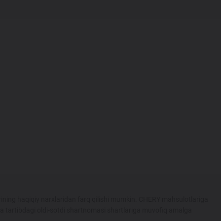
ining haqiqiy narxlaridan farq qilishi mumkin. CHERY mahsulotlariga
ka tartibdagi oldi-sotdi shartnomasi shartlariga muvofiq amalga