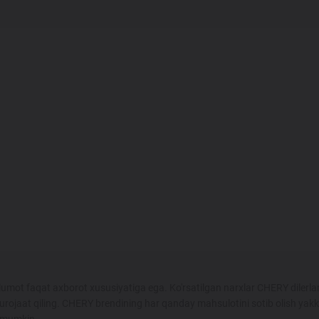
umot faqat axborot xususiyatiga ega. Ko'rsatilgan narxlar CHERY dilerlar
urojaat qiling. CHERY brendining har qanday mahsulotini sotib olish yak
i mumkin.