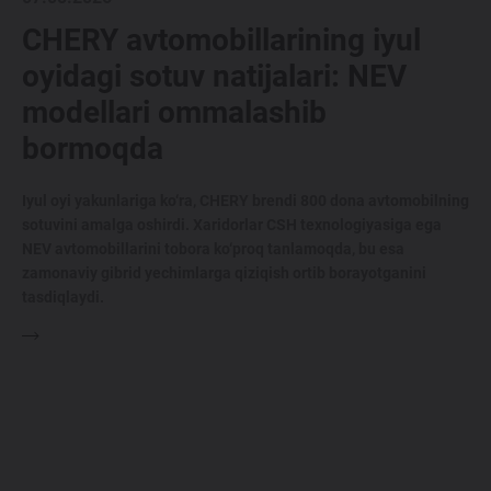
CHERY avtomobillarining iyul
oyidagi sotuv natijalari: NEV
modellari ommalashib
bormoqda
Iyul oyi yakunlariga ko‘ra, CHERY brendi 800 dona avtomobilning
sotuvini amalga oshirdi. Xaridorlar CSH texnologiyasiga ega
NEV avtomobillarini tobora ko‘proq tanlamoqda, bu esa
zamonaviy gibrid yechimlarga qiziqish ortib borayotganini
tasdiqlaydi.