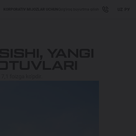
UZ
РУ
KORPORATIV MIJOZLAR UCHUN
Qo'g'iroq buyurtma qilish
ISHI, YANGI
SOTUVLARI
,1 foizga ko'pdir.