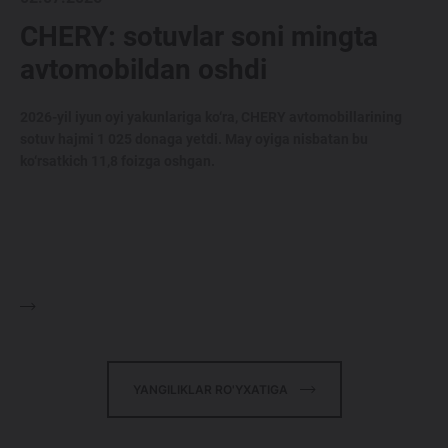
CHERY: sotuvlar soni mingta
avtomobildan oshdi
2026-yil iyun oyi yakunlariga ko‘ra, CHERY avtomobillarining
sotuv hajmi 1 025 donaga yetdi. May oyiga nisbatan bu
ko‘rsatkich 11,8 foizga oshgan.
YANGILIKLAR RO'YXATIGA