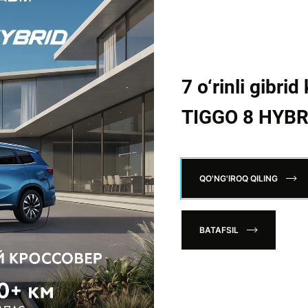
7 o‘rinli gibr
TIGGO 8 HYBR
ilarning sotuvi amalha oshirildi:
QO'NG'IROQ QILING
BATAFSIL
ozorida o'z mavqeini asta-sekin mustahkamlamoqda.