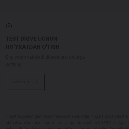
TEST DRIVE UCHUN
RO‘YXATDAN O'TISH
Eng yaqin vakolatli dilerda test drive'ga
yoziling
YOZILISH
* Saytda joylashgan CHERY brendi mahsulotlarining narxi haqida ma'l
aktual narxlar haqida batafsil ma'lumot olish uchun CHERY dileriga m
oshiriladi. Taqdim etilgan avtomobil tasvirlari xaqiqiysidan farq qilish