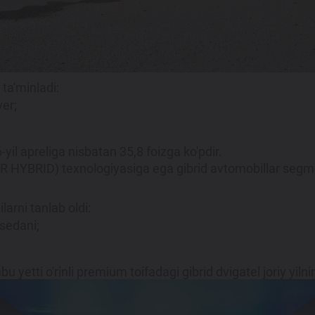
ta'minladi:
er;
yil apreliga nisbatan 35,8 foizga ko'pdir.
R HYBRID) texnologiyasiga ega gibrid avtomobillar seg
larni tanlab oldi:
 sedani;
u yetti o'rinli premium toifadagi gibrid dvigatel joriy yil