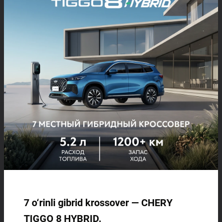
maqsadini yana bir bor tasdiqlaydi - nafaqat yuqori sifatli
avtomobillar ishlab chiqarish, balki mobilitetning yangi davrida har
bir haydovchi uchun ishonchli hamkor bo'lish. Sammit doirasida
yangi modellar va strategik tashabbuslarning taqdimoti
brendning jahon bozorlarida, jumladan O'zbekistonda ham keyingi
rivojlanishiga kuchli turtki beradi.
HAM OʻQING
7 o‘rinli gibrid krossover — CHERY
TIGGO 8 HYBRID.