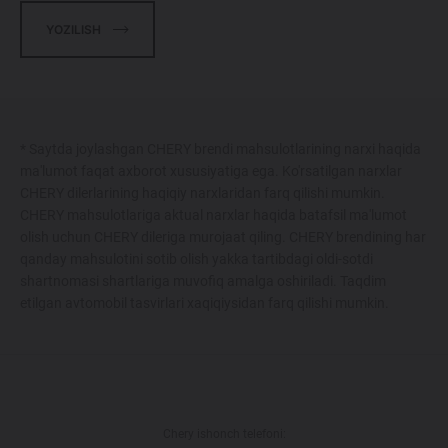
YOZILISH
* Saytda joylashgan CHERY brendi mahsulotlarining narxi haqida
ma'lumot faqat axborot xususiyatiga ega. Ko'rsatilgan narxlar
CHERY dilerlarining haqiqiy narxlaridan farq qilishi mumkin.
CHERY mahsulotlariga aktual narxlar haqida batafsil ma'lumot
olish uchun CHERY dileriga murojaat qiling. CHERY brendining har
qanday mahsulotini sotib olish yakka tartibdagi oldi-sotdi
shartnomasi shartlariga muvofiq amalga oshiriladi. Taqdim
etilgan avtomobil tasvirlari xaqiqiysidan farq qilishi mumkin.
Chery ishonch telefoni: