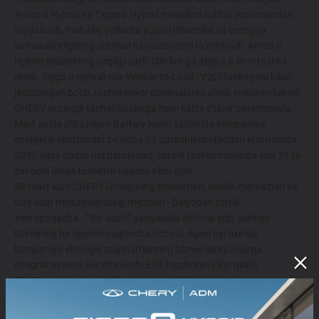
Arrizo 8 Hybrid va Tiggo 8 Hybrid modellari ushbu yechimlardan
foydalanib, mahalliy yo'llarda yuqori dinamika va energiya
samaradorligining optimal muvozanatini ta'minlaydi. Arrizo 8
Hybrid sedanining yoqilg'i sarfi 100 km ga atigi 3,9 litrni tashkil
etadi. Tiggo 8 Hybrid esa Vehicle-to-Load (V2L) funksiyasi bilan
jihozlangan bo'lib, tashqi elektr qurilmalarini ulash imkonini beradi.
CHERY ekologik tashabbuslarga ham katta e'tibor qaratmoqda.
Mart oyida o'tkazilgan Battery Night tadbirida kompaniya
energetik ekotizimlar bo'yicha o'z qarashlarini taqdim etdi hamda
2030-yilga qadar nol darajadagi zararli tashlanmalarga ega 25 ta
zavodni ishga tushirish rejasini e'lon qildi.
28-mart kuni CHERY Group'ning inshootlari, dilerlik markazlari va
turli vaqt mintaqalaridagi mijozlari - Osiyodan tortib
Yevropagacha - “Yer soati” aksiyasida ishtirok etib, yoritish
tizimining bir qismini vaqtincha o'chirdi. Aprel oyi oxirida
kompaniya ekologik standartlarning biznes jarayonlarga
integratsiyasini aks ettiruvchi ESG hisobotini e'lon qiladi.
22-28-aprel kunlari bo'lib o'tadigan CHERY Xalqaro biznes-sammiti
brend rivojlanishining to'rtta asosiy yo'nalishini namoyish etadi:
Kuch,Istiqbol, G'amxo'rlik va Texnologiyalar. CHERY o'zining global