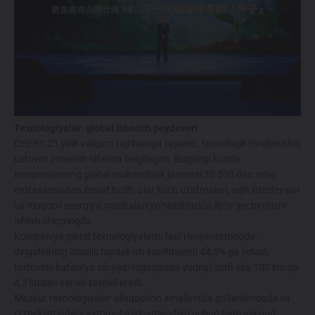
Texnologiyalar: global ishonch poydevori
CHERY 23 yillik xalqaro tajribasiga tayanib, texnologik rivojlanishni
ustuvor yo'nalish sifatida belgilagan. Bugungi kunda
kompaniyaning global muhandislik jamoasi 30 000 dan ortiq
mutaxassisdan iborat bo'lib, ular kuch uzatmalari, aqlli interfeyslar
va muqobil energiya manbalari yo'nalishlarida ilg'or yechimlarni
ishlab chiqmoqda.
Kompaniya gibrid texnologiyalarni faol rivojlantirmoqda:
dvigatelning issiqlik foydali ish koeffitsienti 44,5% ga yetadi,
tortuvchi batareya zaryadi tugaganda yoqilg'i sarfi esa 100 km ga
4,2 litrdan kamni tashkil etadi.
Mazkur texnologiyalar allaqachon amaliyotda qo'llanilmoqda va
O'zbekistondagi avtomobil ixlosmandlari uchun ham mavjud.