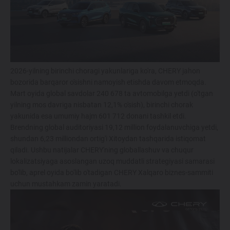
214 900 000 SO'MDAN
TIGGO 7 LIFE
274 900 000 SO'MDAN
2026-yilning birinchi choragi yakunlariga ko'ra, CHERY jahon
bozorida barqaror o'sishni namoyish etishda davom etmoqda.
TIGGO 7 PRO
Mart oyida global savdolar 240 678 ta avtomobilga yetdi (o'tgan
319 900 000 SO'MDAN
yilning mos davriga nisbatan 12,1% o'sish), birinchi chorak
yakunida esa umumiy hajm 601 712 donani tashkil etdi.
Brendning global auditoriyasi 19,12 million foydalanuvchiga yetdi,
TIGGO 8 PRO
shundan 6,23 milliondan ortig'i Xitoydan tashqarida istiqomat
339 900 000 SO'M
qiladi. Ushbu natijalar CHERY'ning globallashuv va chuqur
lokalizatsiyaga asoslangan uzoq muddatli strategiyasi samarasi
bo'lib, aprel oyida bo'lib o'tadigan CHERY Xalqaro biznes-sammiti
TIGGO 8 PRO
MAX
uchun mustahkam zamin yaratadi.
420 900 000 SO'M