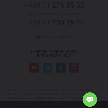
+998 71
276 55 55
Ishonch telefoni (shikoyat va takliflar):
+998 71
209 15 24
Qo'g'iroq buyurtma qilish
IJTIMOIY TARMOQLARDA
BIZGA QO'SHILING:
«ROODELL» MCHJ O‘ZBEKISTON RESPUBLIKASI HUDUDIDA O'Z FAOLIYATINI
O‘ZBEKISTON RESPUBLIKASI QONUNCHILIGIGA MUVOFIQ YURITADI. SOTILAYOTGAN
MAHSULOTLAR O‘ZBEKISTON RESPUBLIKASI HUDUDIDA QABUL QILIB OLISH UCHUN
MAVJUD. O‘ZBEKISTON RESPUBLIKASIDAN TASHQARIDA BO‘LGAN SUB’EKTLARNING
ISTE’MOLCHILIK HARAKATI MONITORINGI OLIB BORILMAYDI. TEGISHLI MODEL VA