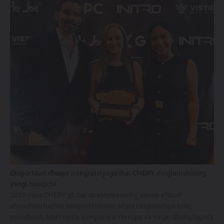
Maxsus takliflar
Test drive uchun ro‘yxatdan o'tish
Dillerni topish
Eksportdan chuqur integratsiyagacha: CHERY rivojlanishining
yangi bosqichi
2026-yilda CHERY global strategiyasining asosiy e'tibori
shunchaki hajmni kengaytirishdan sifatli rivojlanishga to'liq
yo'naltirildi. Mart oyida kompaniya Yevropa va Yaqin Sharqdagi o'z