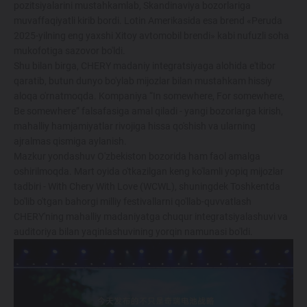
pozitsiyalarini mustahkamlab, Skandinaviya bozorlariga
muvaffaqiyatli kirib bordi. Lotin Amerikasida esa brend «Peruda
2025-yilning eng yaxshi Xitoy avtomobil brendi» kabi nufuzli soha
mukofotiga sazovor bo'ldi.
Shu bilan birga, CHERY madaniy integratsiyaga alohida e'tibor
qaratib, butun dunyo bo'ylab mijozlar bilan mustahkam hissiy
aloqa o'rnatmoqda. Kompaniya “In somewhere, For somewhere,
Be somewhere” falsafasiga amal qiladi - yangi bozorlarga kirish,
mahalliy hamjamiyatlar rivojiga hissa qo'shish va ularning
ajralmas qismiga aylanish.
Mazkur yondashuv O'zbekiston bozorida ham faol amalga
oshirilmoqda. Mart oyida o'tkazilgan keng ko'lamli yopiq mijozlar
tadbiri - With Chery With Love (WCWL), shuningdek Toshkentda
bo'lib o'tgan bahorgi milliy festivallarni qo'llab-quvvatlash
CHERY'ning mahalliy madaniyatga chuqur integratsiyalashuvi va
auditoriya bilan yaqinlashuvining yorqin namunasi bo'ldi.