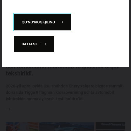
QO'NG'IROQ QILING
BATAFSIL
30.04.2026
Chery Tiggo 9 global krash-testi: xavfsizlik
uch tomonlama murakkab to‘qnashuv orqali
tekshirildi.
2026-yil aprel oyida Uxu shahrida Chery xalqaro biznes sammiti
doirasida Tiggo 9 flagman krossoverining uchta avtomobil
ishtirokida ommaviy krash-testi bo'lib o'tdi.