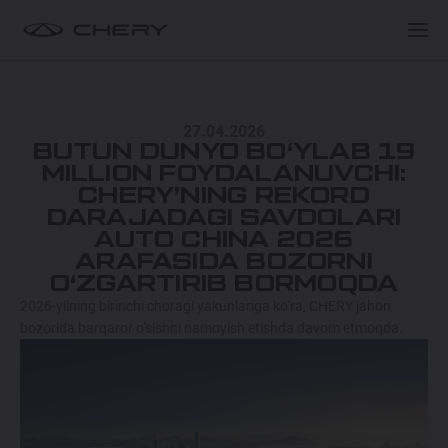
XARIDORLARGA
XARIDORLARGA
MODELLAR
27.04.2026
TANLOV VA XARID
BREND HAQIDA
BUTUN DUNYO BO‘YLAB 19
TIGGO 9 HYBRID
MILLION FOYDALANUVCHI:
549 900 000 SO'MDAN
CHERY’NING REKORD
XIZMAT
CHERY EGALARI KLUBI
DARAJADAGI SAVDOLARI
AUTO CHINA 2026
TIGGO 8 HYBRID
ARAFASIDA BOZORNI
Maxsus takliflar
Maxsus takliflar
374 900 000 SO'MDAN
O‘ZGARTIRIB BORMOQDA
2026-yilning birinchi choragi yakunlariga ko‘ra, CHERY jahon
Test drive uchun ro‘yxatdan o'tish
Test drive uchun ro‘yxatdan o'tish
bozorida barqaror o‘sishni namoyish etishda davom etmoqda.
ARRIZO 8 HYBRID
Dillerni topish
Dillerni topish
344 900 000 SO'MDAN
ARRIZO 6 PRO