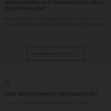
global rekordlar va O‘zbekiston bozori uchun
yangi imkoniyatlar
Mart oyida Chery Group’ning global sotuvlari hajmi 240 678
dona avtomobilga yetib, o‘tgan yilga nisbatan 12,1 foizga oshdi.
YANGILIKLAR RO'YXATIGA
TEST DRIVE UCHUN RO‘YXATDAN O'TISH
Eng yaqin vakolatli dilerda test drive'ga yoziling