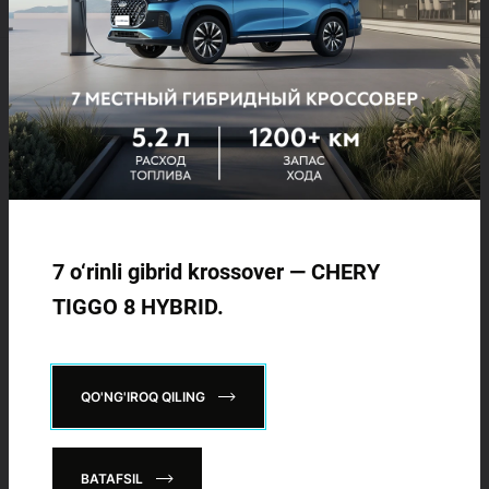
214 900 000 SO'MDAN
TIGGO 7 LIFE
274 900 000 SO'MDAN
Chery ishonch telefoni:
+998 71
276 55 55
TIGGO 7 PRO
Ishonch telefoni (shikoyat va takliflar):
319 900 000 SO'MDAN
+998 71
209 15 24
7 o‘rinli gibrid krossover — CHERY
TIGGO 8 PRO
TIGGO 8 HYBRID.
Qo'g'iroq buyurtma qilish
339 900 000 SO'M
IJTIMOIY TARMOQLARDA
TIGGO 8 PRO
MAX
BIZGA QO'SHILING:
QO'NG'IROQ QILING
420 900 000 SO'M
BATAFSIL