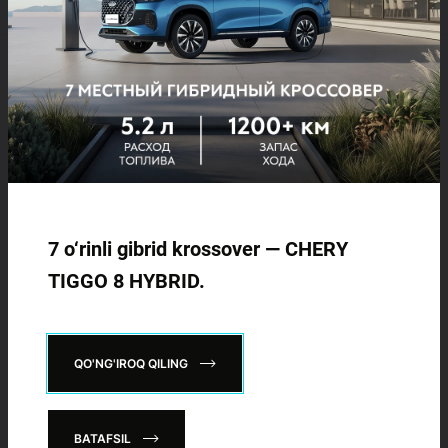
214 900 000 SO'MDAN
TIGGO 7 LIFE
274 900 000 SO'MDAN
Chery ishonch telefoni:
+998 71
276 55 55
TIGGO 7 PRO
Ishonch telefoni (shikoyat va takliflar):
319 900 000 SO'MDAN
+998 71
209 15 24
7 o‘rinli gibrid krossover — CHERY
TIGGO 8 PRO
TIGGO 8 HYBRID.
Qo'g'iroq buyurtma qilish
339 900 000 SO'M
IJTIMOIY TARMOQLARDA
TIGGO 8 PRO
MAX
BIZGA QO'SHILING:
QO'NG'IROQ QILING
420 900 000 SO'M
BATAFSIL