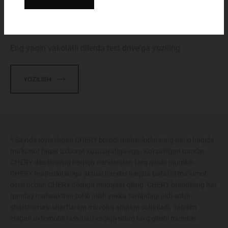
TEST DRIVE UCHUN RO‘YXATDAN O'TISH
Eng yaqin vakolatli dilerda test drive'ga yoziling
YOZILISH
* Saytda joylashgan CHERY brendi mahsulotlarining narxi haqida
ma'lumot faqat axborot xususiyatiga ega. Ko'rsatilgan narxlar
CHERY dilerlarining haqiqiy narxlaridan farq qilishi mumkin.
CHERY mahsulotlariga aktual narxlar haqida batafsil ma'lumot
olish uchun CHERY dileriga murojaat qiling. CHERY brendining har
qanday mahsulotini sotib olish yakka tartibdagi oldi-sotdi
shartnomasi shartlariga muvofiq amalga oshiriladi. Taqdim
etilgan avtomobil tasvirlari xaqiqiysidan farq qilishi mumkin.