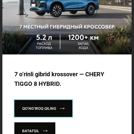
7 o‘rinli gibrid krossover — CHERY
TIGGO 8 HYBRID.
CHERY You-tubeda
QO'NG'IROQ QILING
BATAFSIL