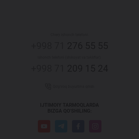
Chery ishonch telefoni:
+998 71
276 55 55
Ishonch telefoni (shikoyat va takliflar):
+998 71
209 15 24
Qo'g'iroq buyurtma qilish
IJTIMOIY TARMOQLARDA
BIZGA QO'SHILING: