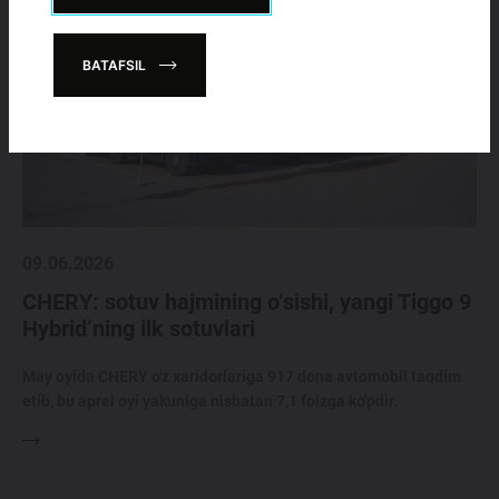
BATAFSIL
09.06.2026
CHERY: sotuv hajmining o‘sishi, yangi Tiggo 9
Hybrid’ning ilk sotuvlari
May oyida CHERY o'z xaridorlariga 917 dona avtomobil taqdim
etib, bu aprel oyi yakuniga nisbatan 7,1 foizga ko'pdir.