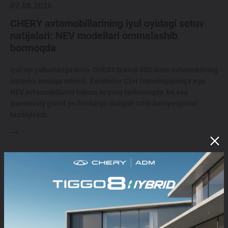
07.08.2026
CHERY avtomobillarining iyul oyidagi sotuv
natijalari: NEV modellari ommalashib
bormoqda
Iyul oyi yakunlariga ko‘ra, CHERY brendi 800 dona avtomobilning
sotuvini amalga oshirdi. Xaridorlar CSH texnologiyasiga ega
NEV avtomobillarini tobora ko‘proq tanlamoqda, bu esa
zamonaviy gibrid yechimlarga qiziqish ortib borayotganini
tasdiqlaydi.