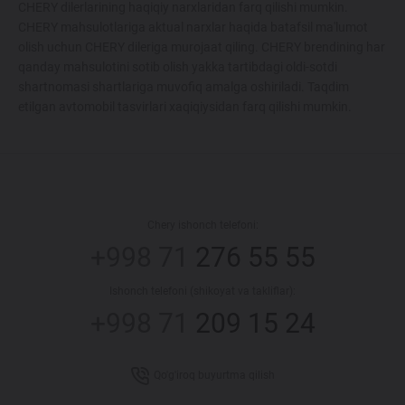
CHERY dilerlarining haqiqiy narxlaridan farq qilishi mumkin.
CHERY mahsulotlariga aktual narxlar haqida batafsil ma'lumot
olish uchun CHERY dileriga murojaat qiling. CHERY brendining har
qanday mahsulotini sotib olish yakka tartibdagi oldi-sotdi
shartnomasi shartlariga muvofiq amalga oshiriladi. Taqdim
etilgan avtomobil tasvirlari xaqiqiysidan farq qilishi mumkin.
Chery ishonch telefoni:
+998 71
276 55 55
Ishonch telefoni (shikoyat va takliflar):
+998 71
209 15 24
Qo'g'iroq buyurtma qilish