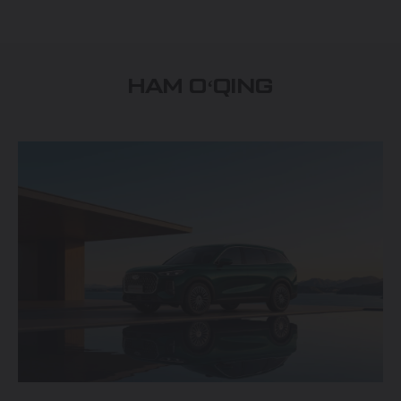
Maxsus takliflar
Test drive uchun ro‘yxatdan o'tish
Dillerni topish
HAM OʻQING