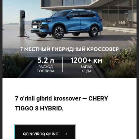
02.07.2026
CHERY: sotuvlar soni mingta avtomobildan
oshdi
2026-yil iyun oyi yakunlariga ko‘ra, CHERY avtomobillarining
sotuv hajmi 1 025 donaga yetdi. May oyiga nisbatan bu
ko‘rsatkich 11,8 foizga oshgan.
7 o‘rinli gibrid krossover — CHERY
TIGGO 8 HYBRID.
QO'NG'IROQ QILING