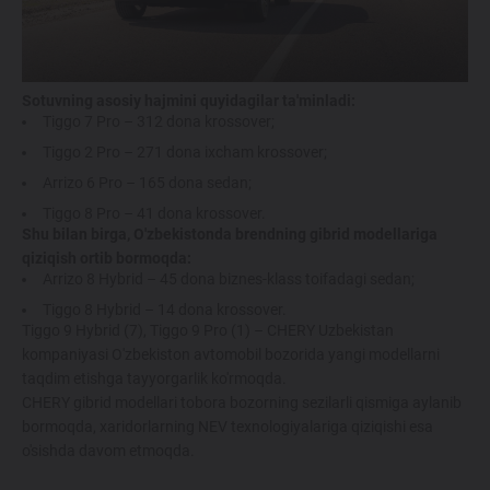
214 900 000 SO'MDAN
TIGGO 7 LIFE
Sotuvning asosiy hajmini quyidagilar ta'minladi:
274 900 000 SO'MDAN
Tiggo 7 Pro – 312 dona krossover;
Tiggo 2 Pro – 271 dona ixcham krossover;
Arrizo 6 Pro – 165 dona sedan;
TIGGO 7 PRO
Tiggo 8 Pro – 41 dona krossover.
319 900 000 SO'MDAN
Shu bilan birga, O'zbekistonda brendning gibrid modellariga
qiziqish ortib bormoqda:
Arrizo 8 Hybrid – 45 dona biznes-klass toifadagi sedan;
TIGGO 8 PRO
Tiggo 8 Hybrid – 14 dona krossover.
339 900 000 SO'M
Tiggo 9 Hybrid (7), Tiggo 9 Pro (1) – CHERY Uzbekistan
kompaniyasi O'zbekiston avtomobil bozorida yangi modellarni
taqdim etishga tayyorgarlik ko'rmoqda.
TIGGO 8 PRO
MAX
CHERY gibrid modellari tobora bozorning sezilarli qismiga aylanib
420 900 000 SO'M
bormoqda, xaridorlarning NEV texnologiyalariga qiziqishi esa
o'sishda davom etmoqda.