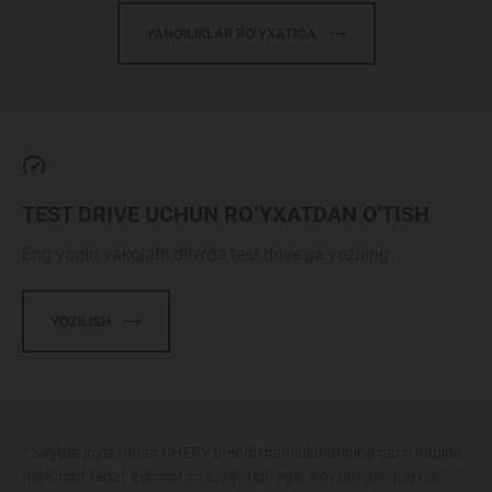
YANGILIKLAR RO'YXATIGA
TEST DRIVE UCHUN RO‘YXATDAN O'TISH
Eng yaqin vakolatli dilerda test drive'ga yoziling
YOZILISH
* Saytda joylashgan CHERY brendi mahsulotlarining narxi haqida
ma'lumot faqat axborot xususiyatiga ega. Ko'rsatilgan narxlar