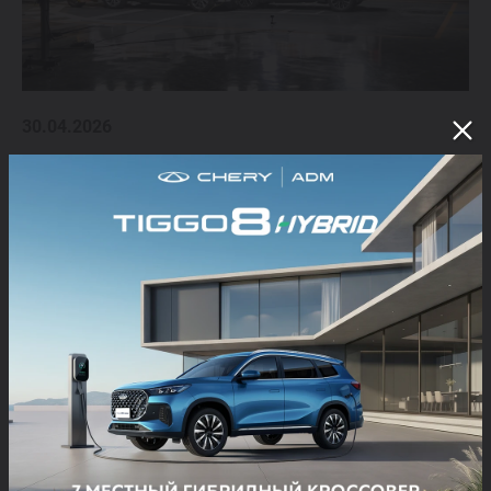
30.04.2026
Chery Tiggo 9 global krash-testi: xavfsizlik
uch tomonlama murakkab to‘qnashuv orqali
tekshirildi.
2026-yil aprel oyida Uxu shahrida Chery xalqaro biznes sammiti
doirasida Tiggo 9 flagman krossoverining uchta avtomobil
ishtirokida ommaviy krash-testi bo'lib o'tdi.