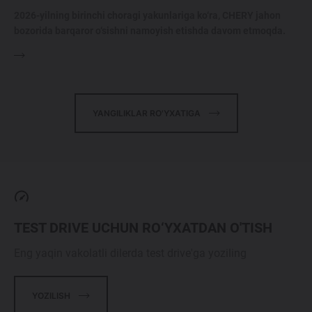
2026-yilning birinchi choragi yakunlariga ko‘ra, CHERY jahon
bozorida barqaror o‘sishni namoyish etishda davom etmoqda.
YANGILIKLAR RO'YXATIGA
TEST DRIVE UCHUN RO‘YXATDAN O'TISH
Eng yaqin vakolatli dilerda test drive'ga yoziling
YOZILISH