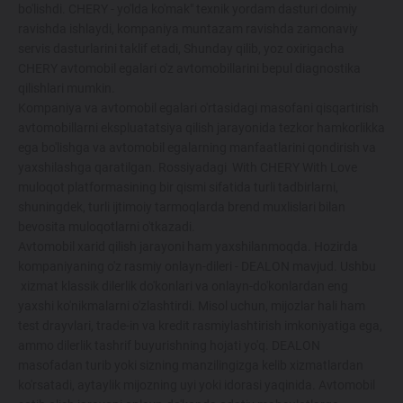
bo'lishdi. CHERY - yo'lda ko'mak" texnik yordam dasturi doimiy
Maxsus takliflar
ravishda ishlaydi, kompaniya muntazam ravishda zamonaviy
Test drive uchun ro‘yxatdan o'tish
servis dasturlarini taklif etadi, Shunday qilib, yoz oxirigacha
CHERY avtomobil egalari o'z avtomobillarini bepul diagnostika
Dillerni topish
qilishlari mumkin.
Kompaniya va avtomobil egalari o'rtasidagi masofani qisqartirish
avtomobillarni ekspluatatsiya qilish jarayonida tezkor hamkorlikka
ega bo'lishga va avtomobil egalarning manfaatlarini qondirish va
yaxshilashga qaratilgan. Rossiyadagi With CHERY With Love
muloqot platformasining bir qismi sifatida turli tadbirlarni,
shuningdek, turli ijtimoiy tarmoqlarda brend muxlislari bilan
bevosita muloqotlarni o'tkazadi.
Avtomobil xarid qilish jarayoni ham yaxshilanmoqda. Hozirda
kompaniyaning o'z rasmiy onlayn-dileri - DEALON mavjud. Ushbu
xizmat klassik dilerlik do'konlari va onlayn-do'konlardan eng
yaxshi ko'nikmalarni o'zlashtirdi. Misol uchun, mijozlar hali ham
test drayvlari, trade-in va kredit rasmiylashtirish imkoniyatiga ega,
ammo dilerlik tashrif buyurishning hojati yo'q. DEALON
masofadan turib yoki sizning manzilingizga kelib xizmatlardan
ko'rsatadi, aytaylik mijozning uyi yoki idorasi yaqinida. Avtomobil