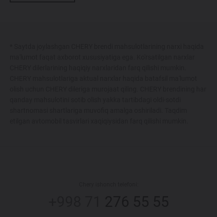
* Saytda joylashgan CHERY brendi mahsulotlarining narxi haqida
ma'lumot faqat axborot xususiyatiga ega. Ko'rsatilgan narxlar
CHERY dilerlarining haqiqiy narxlaridan farq qilishi mumkin.
CHERY mahsulotlariga aktual narxlar haqida batafsil ma'lumot
olish uchun CHERY dileriga murojaat qiling. CHERY brendining har
qanday mahsulotini sotib olish yakka tartibdagi oldi-sotdi
shartnomasi shartlariga muvofiq amalga oshiriladi. Taqdim
etilgan avtomobil tasvirlari xaqiqiysidan farq qilishi mumkin.
Chery ishonch telefoni:
+998 71
276 55 55