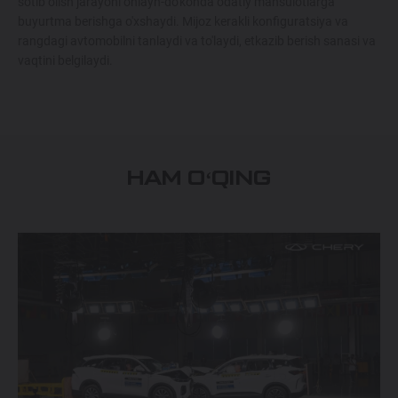
sotib olish jarayoni onlayn-do'konda odatiy mahsulotlarga
buyurtma berishga o'xshaydi. Mijoz kerakli konfiguratsiya va
rangdagi avtomobilni tanlaydi va to'laydi, etkazib berish sanasi va
vaqtini belgilaydi.
HAM OʻQING