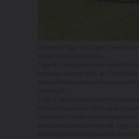
Maxsus takliflar
Test drive uchun ro‘yxatdan o'tish
Dillerni topish
Cheryning Tiggo 8 va Tiggo 7 flagman avtom
darajasini namoyish ettilar.
Tiggo 8 o‘zining innovatsion xavfsizlik fu
reytingiga sazovor bo‘ldi. Bu Tiggo 8’ning 
samarali himoya kabi ustun xususiyatlarga
ta’minlaydi.
Tiggo 7 ham o‘zining mukammal xavfsizlik 
ma’lumotlarga ishlov berish va boshqaruv s
o‘rnatilgan. U keskin manyovrlarga zudli
xavfsizlikka ishonchini oshiradi. Tiggo 7
po‘latning bir necha qismlaridan iborat bo