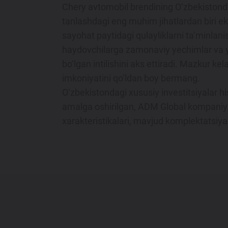
Chery avtomobil brendining O‘zbekistonda
tanlashdagi eng muhim jihatlardan biri eka
sayohat paytidagi qulayliklarni ta’minlanis
haydovchilarga zamonaviy yechimlar va yo
bo‘lgan intilishini aks ettiradi. Mazkur kel
imkoniyatini qo‘ldan boy bermang.
O‘zbekistondagi xususiy investitsiyalar h
amalga oshirilgan, ADM Global kompaniya
xarakteristikalari, mavjud komplektatsiyal