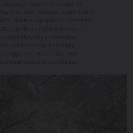
etilayotgan Tiggo 7 Pro (Luxury va
ma, ortni ko‘rish kamerasi (dinamik belgi
(TMPS), blokirovkaga qarshi tormoz tizimi
(EBD), qiyalikka qo‘zg‘alishda yordam
 yostiqchalari, bolalar tomonidan
ik yonishi (yorug‘lik datchigi),
alari (Tiggo 7 Pro Premium’da), 360°
ki to‘xtash vaqtida haydovchining