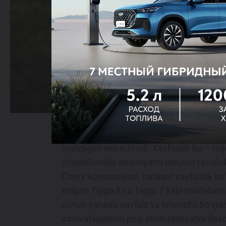
Chery ilg‘or texnologiyalarni ilgari surish 
bo‘ylab qondirishga intilishda davom etm
sodiqligini aks ettiradi. Xavfsizlik bu – m
chiqariilishida ahamiyatni ustuvor ravishda
Chery kompaniyasi, nafaqat xavfsizlik bo
etilgan Tiggo 8 va Tiggo 7 kabi modellarn
uchun yanada xavfsiz va ishonchli bo‘lgan 
innovatsiyalarni joriy etish faoliyatini d