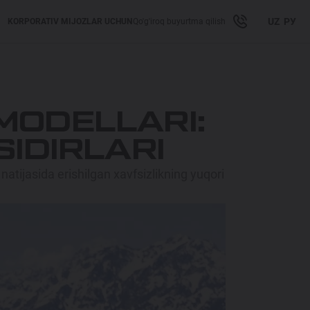
UZ
РУ
KORPORATIV MIJOZLAR UCHUN
Qo'g'iroq buyurtma qilish
MODELLARI:
IDIRLARI
atijasida erishilgan xavfsizlikning yuqori