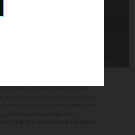
i mijozlarning ehtiyojlarini butun dunyo
gi innovatsiyalarga bo‘lgan doimiy
obillarni loyihalashtirilishi va ishlab
h va sifatning qat’iy nazorati natijasidai
lar hamda mutaxassislar tomonidan e’tirof
dagi, ham butun dunyodagi mijozlari
avfsizlik tizimlarini takomillashtirish va