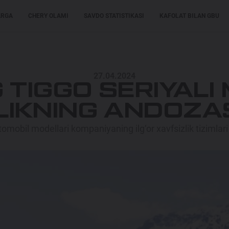
ARGA
CHERY OLAMI
SAVDO STATISTIKASI
KAFOLAT BILAN GBU
XARIDORLARGA
XARIDORLARGA
MODELLAR
27.04.2024
 TIGGO SERIYALI 
LIKNING ANDOZAS
obil modellari kompaniyaning ilg‘or xavfsizlik tizimlari n