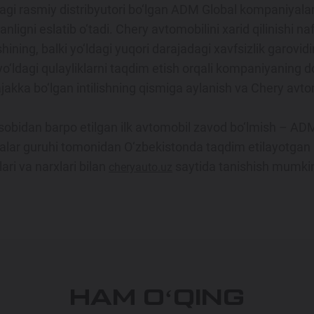
gi rasmiy distribyutori bo‘lgan ADM Global kompaniyalar 
nligni eslatib o‘tadi. Chery avtomobilini xarid qilinishi 
hining, balki yo‘ldagi yuqori darajadagi xavfsizlik garovid
‘ldagi qulayliklarni taqdim etish orqali kompaniyaning do
ajakka bo‘lgan intilishning qismiga aylanish va Chery avtomo
isobidan barpo etilgan ilk avtomobil zavod bo‘lmish – ADM
lar guruhi tomonidan O‘zbekistonda taqdim etilayotgan 
ari va narxlari bilan
saytida tanishish mumki
cheryauto.uz
HAM OʻQING