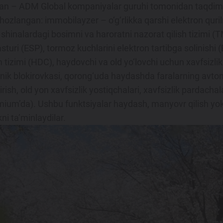
lgan – ADM Global kompaniyalar guruhi tomonidan taqdim 
hozlangan: immobilayzer – o‘g‘rlikka qarshi elektron quril
i, shinalardagi bosimni va haroratni nazorat qilish tizimi 
turi (ESP), tormoz kuchlarini elektron tartibga solinishi 
 tizimi (HDC), haydovchi va old yo‘lovchi uchun xavfsizlik
nik blokirovkasi, qorong‘uda haydashda faralarning avtomat
irish, old yon xavfsizlik yostiqchalari, xavfsizlik pardach
emium’da). Ushbu funktsiyalar haydash, manyovr qilish yo
ni ta’minlaydilar.