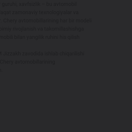
guruhi, xavfsizlik – bu avtomobil
nafaqat zamonaviy texnologiyalar va
ir. Chery avtomobillarining har bir modeli
imiy rivojlanish va takomillashishga
bili bilan yangilik ruhini his qilish
 Jizzakh zavodida ishlab chiqarilishi
Chery avtomobillarining
n.