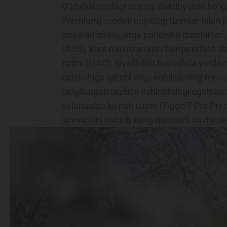
O‘zbekistondagi rasmiy distribyutori bo‘
Premium) modeli quyidagi tizimlar bilan ji
liniyalari bilan), orqa parkovka datchiklar
(ABS), kurs muvozanatini barqarorlash das
tizimi (HAC), qiyalikdan tushishda yordam
ochilishiga qarshi orqa eshiklarning mexa
belgilangan tezlikni oshirishdagi ogohlant
aylanasiga ko‘rish tizimi (Tiggo 7 Pro Pr
ishonchini oshirib keng qamrovli xavfsizlik