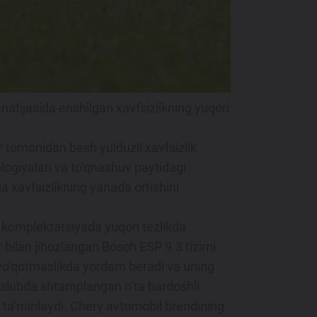
atijasida erishilgan xavfsizlikning yuqori
P tomonidan besh yulduzli xavfsizlik
ologiyalari va to‘qnashuv paytidagi
a xavfsizlikning yanada ortishini
t komplektatsiyada yuqori tezlikda
r bilan jihozlangan Bosch ESP 9.3 tizimi
 yo‘qotmaslikda yordam beradi va uning
 uslubda shtamplangan o‘ta bardoshli
i ta’minlaydi. Chery avtomobil brendining