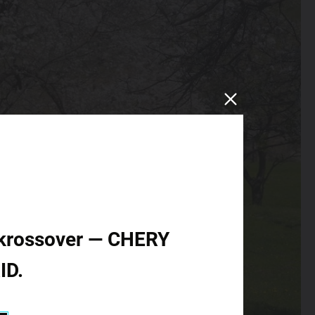
id krossover — CHERY
ID.