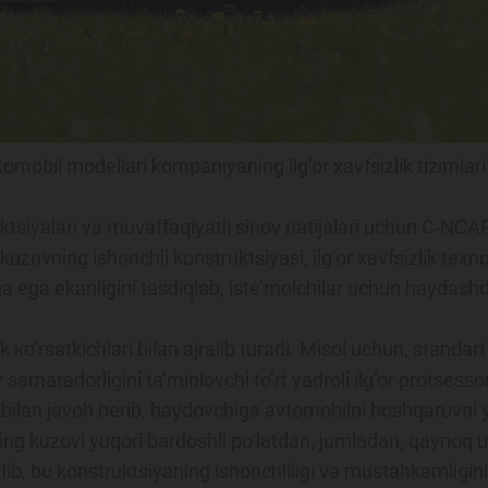
obil modellari kompaniyaning ilg‘or xavfsizlik tizimlari n
nktsiyalari va muvaffaqiyatli sinov natijalari uchun C-NCA
kuzovning ishonchli konstruktsiyasi, ilg‘or xavfsizlik texn
 ega ekanligini tasdiqlab, iste’molchilar uchun haydashd
ko‘rsatkichlari bilan ajralib turadi. Misol uchun, standar
amaradorligini ta’minlovchi to‘rt yadroli ilg‘or protsesso
k bilan javob berib, haydovchiga avtomobilni boshqaruvni
’ning kuzovi yuqori bardoshli po‘latdan, jumladan, qaynoq
‘lib, bu konstruktsiyaning ishonchliligi va mustahkamligin