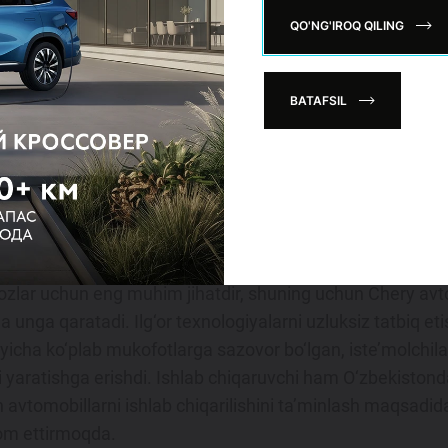
QO'NG'IROQ QILING
BATAFSIL
va qat’iy xavfsizlik standartlarini qo‘llab-quvvatlash orqal
oqda. Erishilgan mukofotlar Cheryning xavfsizlik sohasida
ijozlar uchun eng muhim jihatdir, shuning uchun Chery avtom
 unga qaratadi. Ilg‘or texnologiyalarni uzluksiz tatbiq etis
‘yicha ko‘plab mukofotlarga sazovor bo‘lgan, iste’molchi
i yaratishga erishdi. Ishlab chiqaruvchi ham O‘zbekiston
avtomobillarni ishlab chiqarilishini ta’minlash maqsadida x
avom ettirmoqda.