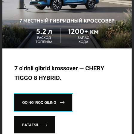
namoyish etdi va Chery kompaniyasining o‘z mijozlari xavfsizligini
ta’minlashga bo‘lgan sadoqatini tasdiqladi. Chery kelgusida ham
eng yuqori ishonchlilik va xavfsizlik standartlariga javob
beradigan avtomobillarni taqdim etishni rejalashtirmoqda, har bir
safarni qulay va xavfsiz qiladi.
Chery brendining O‘zbekistondagi rasmiy distribyutori – ADM
Global kompaniyasidir. O‘zbekistonda mavjud bo‘lgan Chery
modellar qatori haqida batafsil ma’lumotni cheryauto.uz saytida
topishingiz mumkin. Bepul test haydoviga yozilish uchun Chery
Uzbekistan dilerlik markazlariga murojaat qilishingiz mumkin.
7 o‘rinli gibrid krossover — CHERY
TIGGO 8 HYBRID.
HAM OʻQING
QO'NG'IROQ QILING
BATAFSIL