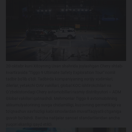
214 900 000 SO'MDAN
TIGGO 7 LIFE
274 900 000 SO'MDAN
TIGGO 7 PRO
319 900 000 SO'MDAN
20-oktabr kuni Xitoyning Uxan shahrida joylashgan Chery shtab-
kvartirasida "Tiggo 9 Ultimate Safety Exploration Tour" nomli
TIGGO 8 PRO
tadbir bo‘lib o‘tdi. Tadbirda kompaniyaning xorijiy xodimlari,
dilerlar, yetakchi OAV vakillari, global KOC ishtirokchilari va
339 900 000 SO'M
O‘zbekistondagi Chery avtomobillari rasmiy distribyutori – ADM
Global vakillari qatnashdi. Mehmonlar Tiggo 9 avtomobilining
TIGGO 8 PRO
MAX
akkumulyatorining suvga chidamliligi, kuzovning germetikligi va
to‘qnashuv xavfsizligi kabi sinovlardan muvaffaqiyatli o‘tganiga
420 900 000 SO'M
guvoh bo‘lishdi. Barcha natijalar sanoat standartlaridan ancha
yuqori ekanligi qayd etildi.