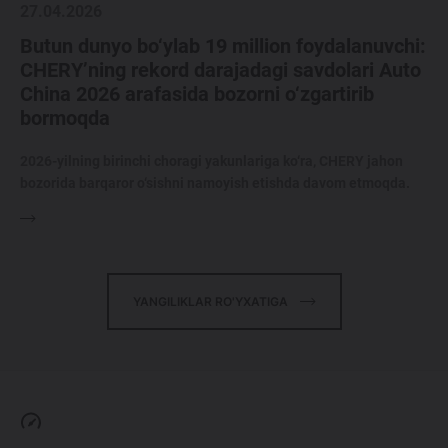
27.04.2026
Butun dunyo bo‘ylab 19 million foydalanuvchi:
CHERY’ning rekord darajadagi savdolari Auto
China 2026 arafasida bozorni o‘zgartirib
bormoqda
2026-yilning birinchi choragi yakunlariga ko‘ra, CHERY jahon
bozorida barqaror o‘sishni namoyish etishda davom etmoqda.
YANGILIKLAR RO'YXATIGA