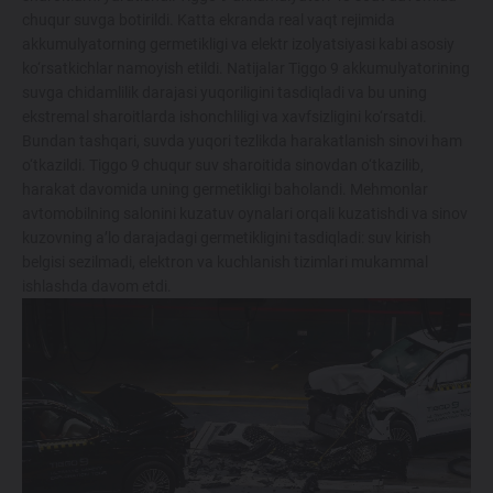
chuqur suvga botirildi. Katta ekranda real vaqt rejimida
akkumulyatorning germetikligi va elektr izolyatsiyasi kabi asosiy
ko‘rsatkichlar namoyish etildi. Natijalar Tiggo 9 akkumulyatorining
suvga chidamlilik darajasi yuqoriligini tasdiqladi va bu uning
ekstremal sharoitlarda ishonchliligi va xavfsizligini ko‘rsatdi.
Bundan tashqari, suvda yuqori tezlikda harakatlanish sinovi ham
o‘tkazildi. Tiggo 9 chuqur suv sharoitida sinovdan o‘tkazilib,
harakat davomida uning germetikligi baholandi. Mehmonlar
avtomobilning salonini kuzatuv oynalari orqali kuzatishdi va sinov
kuzovning a’lo darajadagi germetikligini tasdiqladi: suv kirish
belgisi sezilmadi, elektron va kuchlanish tizimlari mukammal
ishlashda davom etdi.