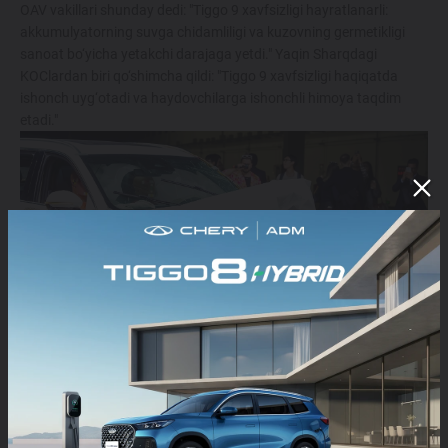
OAV vakillari shunday dedi: "Tiggo 9 xavfsizligi hayratlanarli:
akkumulyatorning suvga chidamliligi va kuzovning germetikligi
sanoat bo‘yicha yetakchi darajaga yetdi." Yaqin Sharqdagi
KOClardan biri qo‘shimcha qildi: "Tiggo 9 xavfsizligi haqiqatda
ishonch uyg‘otadi va haydovchilarga ishonchli himoya taqdim
etadi."
Tadbirning muvaffaqiyatli yakunlanishi Tiggo 9 ning yuqori
xavfsizlik darajasini butun dunyo bo‘ylab iste’molchilarga