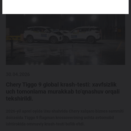
30.04.2026
Chery Tiggo 9 global krash-testi: xavfsizlik
uch tomonlama murakkab to‘qnashuv orqali
tekshirildi.
2026-yil aprel oyida Uxu shahrida Chery xalqaro biznes sammiti
doirasida Tiggo 9 flagman krossoverining uchta avtomobil
ishtirokida ommaviy krash-testi bo'lib o'tdi.