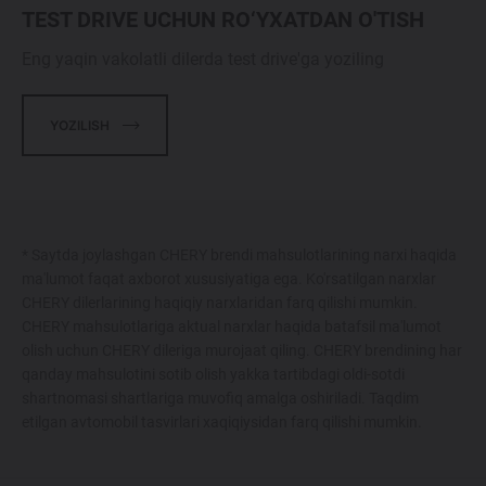
TEST DRIVE UCHUN RO‘YXATDAN O'TISH
Eng yaqin vakolatli dilerda test drive'ga yoziling
YOZILISH
* Saytda joylashgan CHERY brendi mahsulotlarining narxi haqida
ma'lumot faqat axborot xususiyatiga ega. Ko'rsatilgan narxlar
CHERY dilerlarining haqiqiy narxlaridan farq qilishi mumkin.
CHERY mahsulotlariga aktual narxlar haqida batafsil ma'lumot
olish uchun CHERY dileriga murojaat qiling. CHERY brendining har
qanday mahsulotini sotib olish yakka tartibdagi oldi-sotdi
shartnomasi shartlariga muvofiq amalga oshiriladi. Taqdim
etilgan avtomobil tasvirlari xaqiqiysidan farq qilishi mumkin.