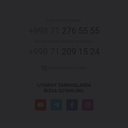
Chery ishonch telefoni:
+998 71
276 55 55
Ishonch telefoni (shikoyat va takliflar):
+998 71
209 15 24
Qo'g'iroq buyurtma qilish
IJTIMOIY TARMOQLARDA
BIZGA QO'SHILING: