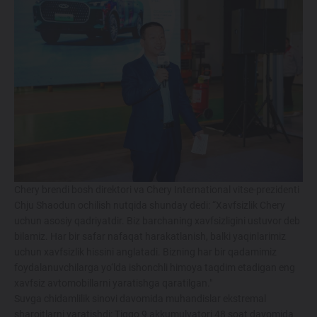
Maxsus takliflar
Test drive uchun ro‘yxatdan o'tish
Dillerni topish
Chery brendi bosh direktori va Chery International vitse-prezidenti
Chju Shaodun ochilish nutqida shunday dedi: “Xavfsizlik Chery
uchun asosiy qadriyatdir. Biz barchaning xavfsizligini ustuvor deb
bilamiz. Har bir safar nafaqat harakatlanish, balki yaqinlarimiz
uchun xavfsizlik hissini anglatadi. Bizning har bir qadamimiz
foydalanuvchilarga yo‘lda ishonchli himoya taqdim etadigan eng
xavfsiz avtomobillarni yaratishga qaratilgan."
Suvga chidamlilik sinovi davomida muhandislar ekstremal
sharoitlarni yaratishdi: Tiggo 9 akkumulyatori 48 soat davomida