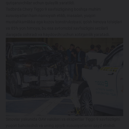
qutqaruvchilar uchun qulaylik yaratildi.
Tadbirda Chery Tiggo 9 xavfsizligining boshqa muhim
xususiyatlari ham namoyish etildi, masalan, yuqori
mustahkamlikka ega kuzov konstruksiyasi, qo‘sh himoya to‘siqlari
va 85% yon himoya, bu esa avtomobil xavfsizligini sezilarli
darajada oshiradi va haydovchi uchun xotirjamlik yaratadi.
Sinovlar yakunida OAV vakillari va ekspertlar Tiggo 9 xavfsizligini
yuqori baholashdi va uning ajoyib xususiyatlarini qayd etishdi.