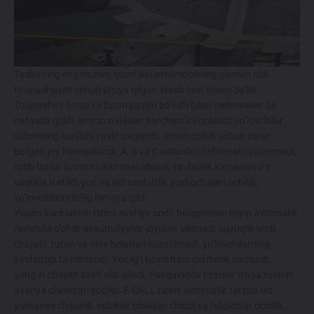
Tadbirning eng muhim qismi ikki avtomobilning qisman oldi
to‘qnashuvini simulyatsiya qilgan krash-test sinovi bo‘ldi.
To‘qnashuv ovozi va tutun paydo bo‘lishi bilan mehmonlar bir
nafasda qoldi, ammo natijalar barchani lol qoldirdi: yo‘lovchilar
salonining tuzilishi yaxlit saqlanib, omon qolish uchun zarur
bo‘lgan joy himoyalandi. A, B va C ustunlari deformatsiyalanmadi,
tutib turish tizimi mukammal ishladi, xavfsizlik kamarlari o‘z
vaqtida tortildi, yon va old xavfsizlik yostiqchalari ochilib,
yo‘lovchilarni to‘liq himoya qildi.
Yuqori kuchlanish tizimi avariya sodir bo‘lganidan keyin avtomatik
ravishda o‘chdi: akkumulyator joyidan siljimadi, suyuqlik sizib
chiqishi, tutun va olov holatlari kuzatilmadi, yo‘lovchilarning
xavfsizligi ta’minlandi. Yoqilg‘i tizimi ham germetik saqlanib,
yong‘in chiqish xavfi oldi olindi. Favqulodda tizimlar ishga tushdi:
avariya chiroqlari yoqildi, E-CALL tizimi avtomatik tarzda tez
yordamni chaqirdi, eshiklar blokdan chiqdi va tutqichlar ochilib,