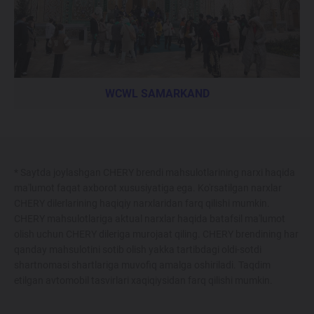
WCWL SAMARKAND
* Saytda joylashgan CHERY brendi mahsulotlarining narxi haqida
ma'lumot faqat axborot xususiyatiga ega. Ko'rsatilgan narxlar
CHERY dilerlarining haqiqiy narxlaridan farq qilishi mumkin.
CHERY mahsulotlariga aktual narxlar haqida batafsil ma'lumot
olish uchun CHERY dileriga murojaat qiling. CHERY brendining har
qanday mahsulotini sotib olish yakka tartibdagi oldi-sotdi
shartnomasi shartlariga muvofiq amalga oshiriladi. Taqdim
etilgan avtomobil tasvirlari xaqiqiysidan farq qilishi mumkin.