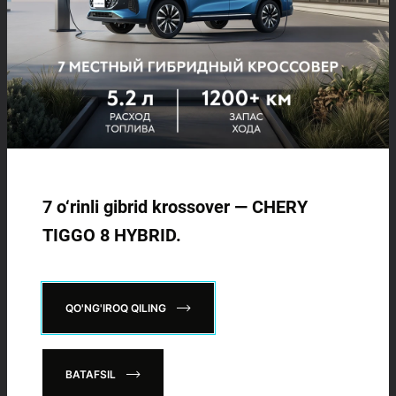
7 o‘rinli gibrid krossover — CHERY
TIGGO 8 HYBRID.
QO'NG'IROQ QILING
BATAFSIL