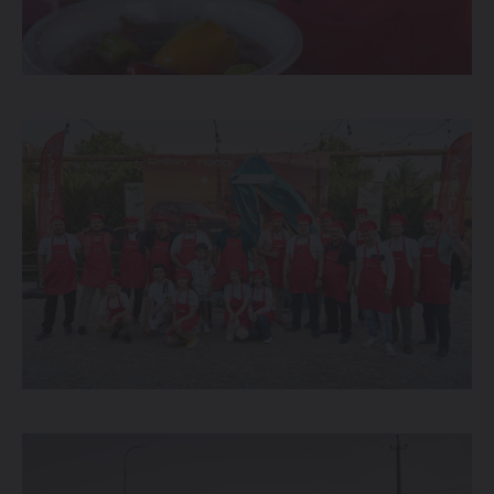
Maxsus takliflar
Test drive uchun ro‘yxatdan o'tish
Dillerni topish