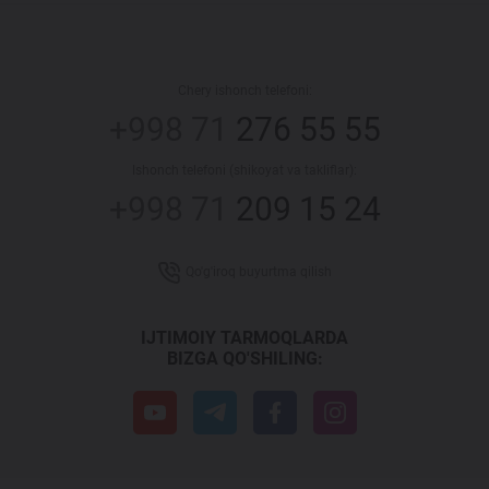
Chery ishonch telefoni:
+998 71
276 55 55
Ishonch telefoni (shikoyat va takliflar):
+998 71
209 15 24
Qo'g'iroq buyurtma qilish
IJTIMOIY TARMOQLARDA
BIZGA QO'SHILING: