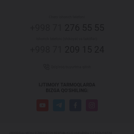
Chery ishonch telefoni:
+998 71
276 55 55
Ishonch telefoni (shikoyat va takliflar):
+998 71
209 15 24
Qo'g'iroq buyurtma qilish
IJTIMOIY TARMOQLARDA
BIZGA QO'SHILING:
«ROODELL» MCHJ O‘ZBEKISTON RESPUBLIKASI HUDUDIDA O'Z FAOLIYATINI