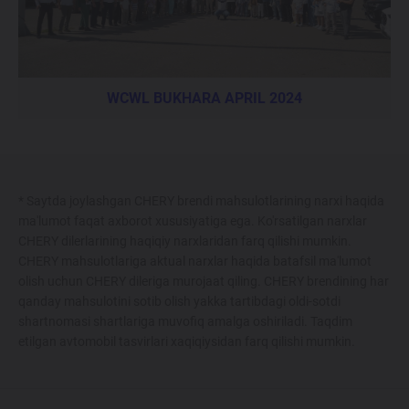
WCWL BUKHARA APRIL 2024
* Saytda joylashgan CHERY brendi mahsulotlarining narxi haqida
ma'lumot faqat axborot xususiyatiga ega. Ko'rsatilgan narxlar
CHERY dilerlarining haqiqiy narxlaridan farq qilishi mumkin.
CHERY mahsulotlariga aktual narxlar haqida batafsil ma'lumot
olish uchun CHERY dileriga murojaat qiling. CHERY brendining har
qanday mahsulotini sotib olish yakka tartibdagi oldi-sotdi
shartnomasi shartlariga muvofiq amalga oshiriladi. Taqdim
etilgan avtomobil tasvirlari xaqiqiysidan farq qilishi mumkin.