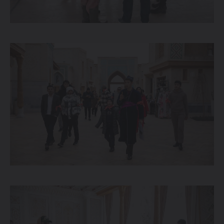
Maxsus takliflar
Test drive uchun ro‘yxatdan o'tish
Dillerni topish